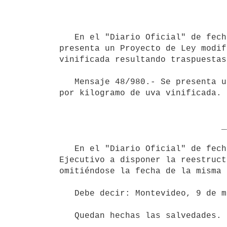
   En el "Diario Oficial" de fecha 23 de junio de 1980, se publicó el Mensaje Nº 48/980, por el cual se 
presenta un Proyecto de Ley modif
vinificada resultando traspuestas
   Mensaje 48/980.- Se presenta un Proyecto de Ley modificando normas referentes a porcentajes de vino natural 
por kilogramo de uva vinificada.

                                _________

   En el "Diario Oficial" de fecha 23 de junio de 1980, se publicó la Ley 15.022, que faculta al Poder 
Ejecutivo a disponer la reestruct
omitiéndose la fecha de la misma 
   Debe decir: Montevideo, 9 de mayo de 1980.

   Quedan hechas las salvedades.