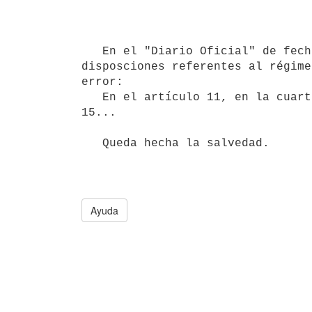
   En el "Diario Oficial" de fecha 28 de diciembre de 1976, se publicó la ley 14.618 donde se establecen 
disposciones referentes al régime
error:

   En el artículo 11, en la cuarta línea donde dice: ...artículos 13 y 15...debe decir: ...Artículos 14 y 
15...

   Queda hecha la salvedad.
Ayuda