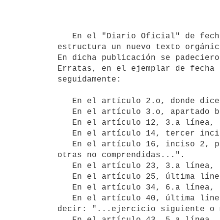
   En el "Diario Oficial" de fecha 12 de enero de 1976, se publicó el decreto 996/975, por el que se 
estructura un nuevo texto orgánic
En dicha publicación se padeciero
Erratas, en el ejemplar de fecha 
seguidamente:

   En el artículo 2.o, donde dice: "...son pasivos...", debe decir: "... son sujetos pasivos...".

   En el artículo 3.o, apartado b), 3.a línea, donde dice: "...80 días..", debe decir: "...60 días...".

   En el artículo 12, 3.a línea, donde dice: "...socedades...", debe decir: "...sociedades...".

   En el artículo 14, tercer inciso 1.a línea, donde dice: "...dicnas..." debe decir: "...dichas...".

   En el artículo 16, inciso 2, primera línea, donde dice: "...con otras comprendidas...", debe decir: "...con 
otras no comprendidas...".

   En el artículo 23, 3.a línea, donde dice: "...financier...", debe decir: "...financieras...".

   En el artículo 25, última línea, donde dice: "...de...", debe decir: "...del...".

   En el artículo 34, 6.a línea, donde dice: "...multiplicarán...", debe decir: "...multiplicará...".

   En el artículo 40, última línea, donde dice: "...en el ejercicio siguiente o en el mes siguiente...", debe 
decir: "...ejercicio siguiente o 
   En el artículo 43, 5.a línea, donde dice: "...puro..." debe decir: "...puros...".
