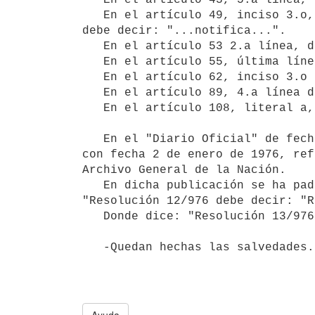
   En el artículo 49, inciso 3.o, línea 11, donde dice: "...modifica..."

debe decir: "...notifica...".

   En el artículo 53 2.a línea, donde dice: "...de pago...", debe decir: "...en pago...".   

   En el artículo 55, última línea donde dice: "...jubilaorios...", debe decir: "...jubilatorios...".

   En el artículo 62, inciso 3.o 2.a línea, donde dice: "...consolidadas..." debe decir: "...consolidados...".

   En el artículo 89, 4.a línea donde dice: "...originarias...", debe decir: "...originadas...".

   En el "Diario Oficial" de fecha 28 de enero de 1976, se publicaron las resoluciones N.os 12/976 y 13/976 
con fecha 2 de enero de 1976, ref
Archivo General de la Nación.

   En dicha publicación se ha padecido el siguiente error, proveniente de la copia original: donde dice: 
"Resolución 12/976 debe decir: "R
   Donde dice: "Resolución 13/976 debe decir: "Resolución 2.375/975" ambas de fecha 29 de diciembre de 1975.
