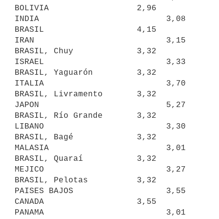
BOLIVIA                  2,96     
INDIA                          3,08

BRASIL                   4,15     
IRAN                           3,15

BRASIL, Chuy             3,32     
ISRAEL                         3,33

BRASIL, Yaguarón         3,32     
ITALIA                         3,70

BRASIL, Livramento       3,32     
JAPON                          5,27

BRASIL, Río Grande       3,32     
LIBANO                         3,30

BRASIL, Bagé             3,32     
MALASIA                        3,01

BRASIL, Quaraí           3,32     
MEJICO                         3,27

BRASIL, Pelotas          3,32     
PAISES BAJOS                   3,55

CANADA                   3,55     
PANAMA                         3,01
