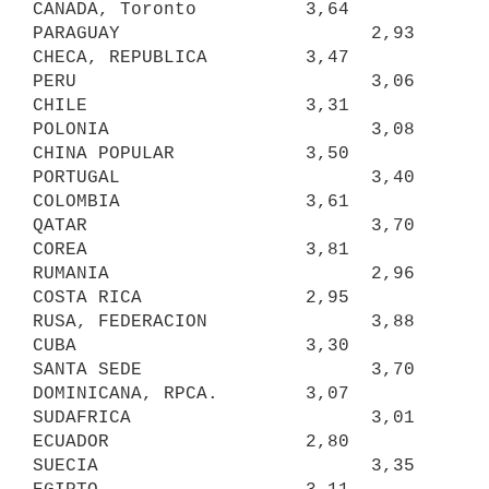
CANADA, Toronto          3,64     
PARAGUAY                       2,93

CHECA, REPUBLICA         3,47     
PERU                           3,06

CHILE                    3,31     
POLONIA                        3,08

CHINA POPULAR            3,50     
PORTUGAL                       3,40

COLOMBIA                 3,61     
QATAR                          3,70

COREA                    3,81     
RUMANIA                        2,96

COSTA RICA               2,95     
RUSA, FEDERACION               3,88

CUBA                     3,30     
SANTA SEDE                     3,70

DOMINICANA, RPCA.        3,07     
SUDAFRICA                      3,01

ECUADOR                  2,80     
SUECIA                         3,35
