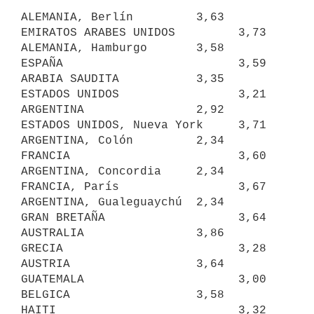
ALEMANIA, Berlín         3,63     
EMIRATOS ARABES UNIDOS         3,73

ALEMANIA, Hamburgo       3,58     
ESPAÑA                         3,59

ARABIA SAUDITA           3,35     
ESTADOS UNIDOS                 3,21

ARGENTINA                2,92     
ESTADOS UNIDOS, Nueva York     3,71

ARGENTINA, Colón         2,34     
FRANCIA                        3,60

ARGENTINA, Concordia     2,34     
FRANCIA, París                 3,67

ARGENTINA, Gualeguaychú  2,34     
GRAN BRETAÑA                   3,64

AUSTRALIA                3,86     
GRECIA                         3,28

AUSTRIA                  3,64     
GUATEMALA                      3,00

BELGICA                  3,58     
HAITI                          3,32
