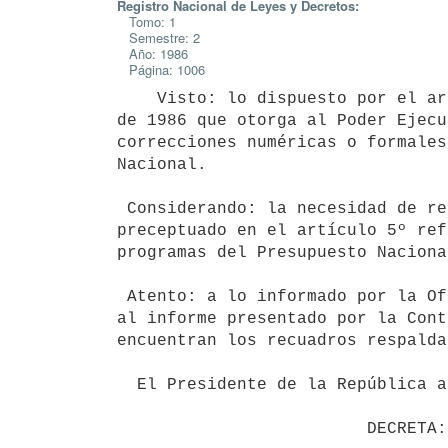
Registro Nacional de Leyes y Decretos:
Tomo: 1
Semestre: 2
Año: 1986
Página: 1006
    Visto: lo dispuesto por el artículo 5º de la ley 15.809 de 8 de abril

de 1986 que otorga al Poder Ejecu
correcciones numéricas o formales
Nacional.

 Considerando: la necesidad de realizar ajustes de acuerdo a lo

preceptuado en el artículo 5º ref
programas del Presupuesto Nacional
 Atento: a lo informado por la Oficina de Planeamiento y Presupuesto y

al informe presentado por la Cont
encuentran los recuadros respalda
  El Presidente de la República actuando en Consejo de Ministros
