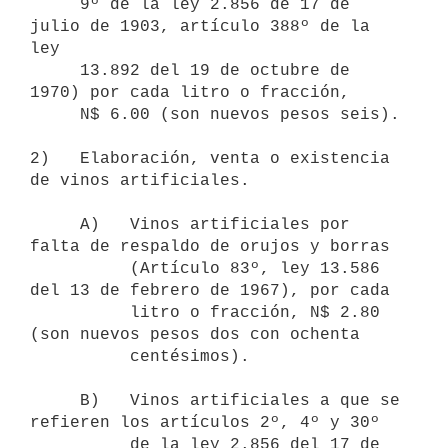
     9º de la ley 2.856 de 17 de 
julio de 1903, artículo 388º de la 
ley

     13.892 del 19 de octubre de 
1970) por cada litro o fracción,

     N$ 6.00 (son nuevos pesos seis).

2)   Elaboración, venta o existencia 
de vinos artificiales.

     A)   Vinos artificiales por 
falta de respaldo de orujos y borras

          (Artículo 83º, ley 13.586 
del 13 de febrero de 1967), por cada

          litro o fracción, N$ 2.80 
(son nuevos pesos dos con ochenta

          centésimos).

     B)   Vinos artificiales a que se 
refieren los artículos 2º, 4º y 30º

          de la ley 2.856 del 17 de 