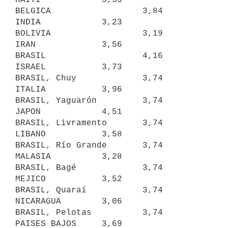
BELGICA                  3,84     
INDIA            3,23

BOLIVIA                  3,19     
IRAN             3,56

BRASIL                   4,16     
ISRAEL           3,73

BRASIL, Chuy             3,74     
ITALIA           3,96

BRASIL, Yaguarón         3,74     
JAPON            4,51

BRASIL, Livramento       3,74     
LIBANO           3,58

BRASIL, Río Grande       3,74     
MALASIA          3,28

BRASIL, Bagé             3,74     
MEJICO           3,52

BRASIL, Quaraí           3,74     
NICARAGUA        3,06

BRASIL, Pelotas          3,74     
PAISES BAJOS     3,69
