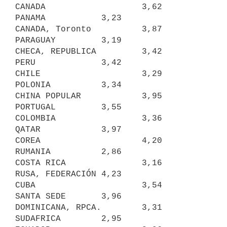
CANADA                   3,62     
PANAMA           3,23

CANADA, Toronto          3,87     
PARAGUAY         3,19

CHECA, REPUBLICA         3,42     
PERU             3,42

CHILE                    3,29     
POLONIA          3,34

CHINA POPULAR            3,95     
PORTUGAL         3,55

COLOMBIA                 3,36     
QATAR            3,97

COREA                    4,20     
RUMANIA          2,86

COSTA RICA               3,16     
RUSA, FEDERACIÓN 4,23

CUBA                     3,54     
SANTA SEDE       3,96

DOMINICANA, RPCA.        3,31     
SUDAFRICA        2,95
