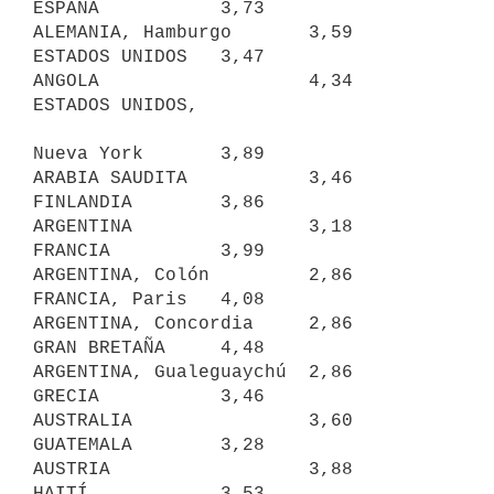
ESPAÑA           3,73

ALEMANIA, Hamburgo       3,59     
ESTADOS UNIDOS   3,47

ANGOLA                   4,34     
ESTADOS UNIDOS,

Nueva York       3,89

ARABIA SAUDITA           3,46     
FINLANDIA        3,86

ARGENTINA                3,18     
FRANCIA          3,99

ARGENTINA, Colón         2,86     
FRANCIA, Paris   4,08

ARGENTINA, Concordia     2,86     
GRAN BRETAÑA     4,48

ARGENTINA, Gualeguaychú  2,86     
GRECIA           3,46

AUSTRALIA                3,60     
GUATEMALA        3,28

AUSTRIA                  3,88     
HAITÍ            3,53
