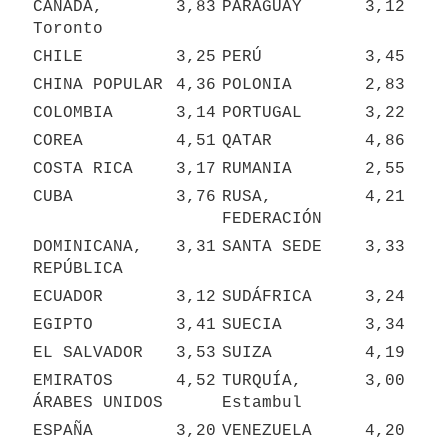
CANADÁ, 
3,83
PARAGUAY
3,12
Toronto
CHILE
3,25
PERÚ
3,45
CHINA POPULAR
4,36
POLONIA
2,83
COLOMBIA
3,14
PORTUGAL
3,22
COREA
4,51
QATAR
4,86
COSTA RICA
3,17
RUMANIA
2,55
CUBA
3,76
RUSA, 
4,21
FEDERACIÓN
DOMINICANA, 
3,31
SANTA SEDE
3,33
REPÚBLICA
ECUADOR
3,12
SUDÁFRICA
3,24
EGIPTO
3,41
SUECIA
3,34
EL SALVADOR
3,53
SUIZA
4,19
EMIRATOS 
4,52
TURQUÍA, 
3,00
ÁRABES UNIDOS
Estambul
ESPAÑA
3,20
VENEZUELA
4,20