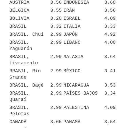
AUSTRIA
3,56
INDONESIA
3,60
BÉLGICA
3,55
IRÁN
3,56
BOLIVIA
3,20
ISRAEL
4,09
BRASIL
3,32
ITALIA
3,33
BRASIL, Chui
2,99
JAPÓN
4,92
BRASIL, 
2,99
LÍBANO
4,00
Yaguarón
BRASIL, 
2,99
MALASIA
3,64
Livramento
BRASIL, Río 
2,99
MÉXICO
3,41
Grande
BRASIL, Bagé
2,99
NICARAGUA
3,53
BRASIL, 
2,99
PAÍSES BAJOS
3,34
Quaraí
BRASIL, 
2,99
PALESTINA
4,09
Pelotas
CANADÁ
3,65
PANAMÁ
3,54