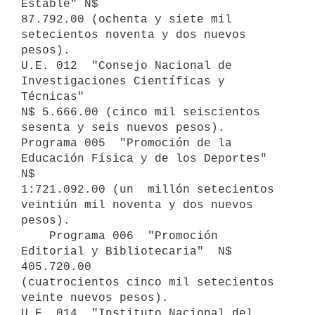
Estable" N$

87.792.00 (ochenta y siete mil 
setecientos noventa y dos nuevos 
pesos).

U.E. 012  "Consejo Nacional de 
Investigaciones Científicas y 
Técnicas"

N$ 5.666.00 (cinco mil seiscientos 
sesenta y seis nuevos pesos).

Programa 005  "Promoción de la 
Educación Física y de los Deportes" 
N$

1:721.092.00 (un  millón setecientos 
veintiún mil noventa y dos nuevos

pesos).

    Programa 006  "Promoción 
Editorial y Bibliotecaria"  N$  
405.720.00

(cuatrocientos cinco mil setecientos 
veinte nuevos pesos).

U.E. 014  "Instituto Nacional del 