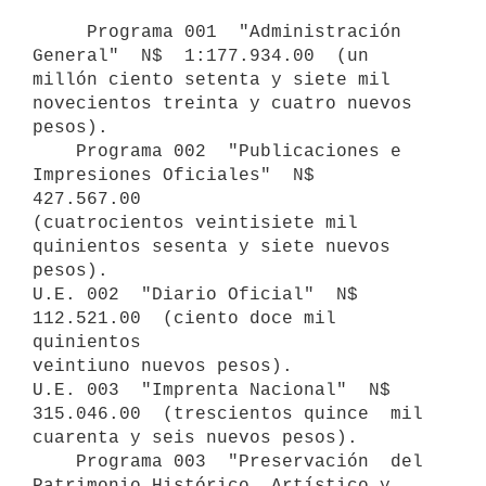
     Programa 001  "Administración  
General"  N$  1:177.934.00  (un

millón ciento setenta y siete mil 
novecientos treinta y cuatro nuevos

pesos).

    Programa 002  "Publicaciones e 
Impresiones Oficiales"  N$  
427.567.00

(cuatrocientos veintisiete mil 
quinientos sesenta y siete nuevos 
pesos).

U.E. 002  "Diario Oficial"  N$ 
112.521.00  (ciento doce mil 
quinientos

veintiuno nuevos pesos).

U.E. 003  "Imprenta Nacional"  N$ 
315.046.00  (trescientos quince  mil

cuarenta y seis nuevos pesos).

    Programa 003  "Preservación  del 
Patrimonio Histórico, Artístico y
