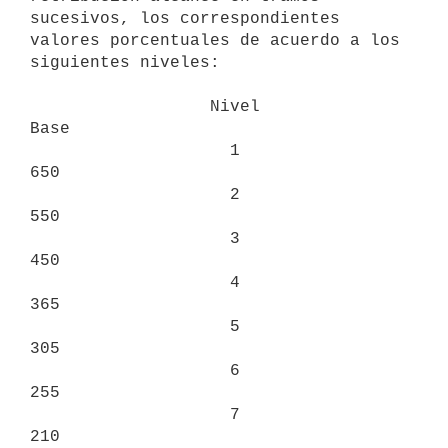
sucesivos, los correspondientes 
valores porcentuales de acuerdo a los 
siguientes niveles:

                  Nivel                           
Base

                    1                             
650

                    2                             
550

                    3                             
450

                    4                             
365

                    5                             
305

                    6                             
255

                    7                             
210
