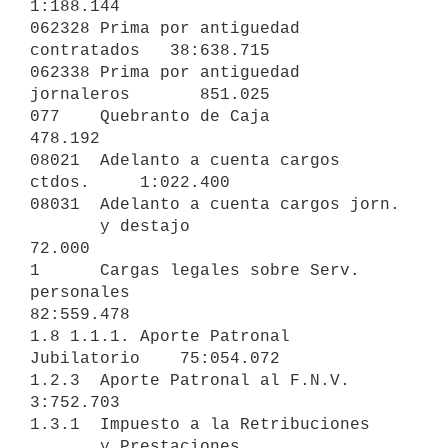
1:188.144

062328 Prima por antiguedad 
contratados   38:638.715

062338 Prima por antiguedad 
jornaleros       851.025

077    Quebranto de Caja                     
478.192

08021  Adelanto a cuenta cargos 
ctdos.     1:022.400

08031  Adelanto a cuenta cargos jorn. 

       y destajo                              
72.000

1      Cargas legales sobre Serv. 
personales                  
82:559.478

1.8 1.1.1. Aporte Patronal 
Jubilatorio    75:054.072

1.2.3  Aporte Patronal al F.N.V.           
3:752.703

1.3.1  Impuesto a la Retribuciones

       y Prestaciones                      