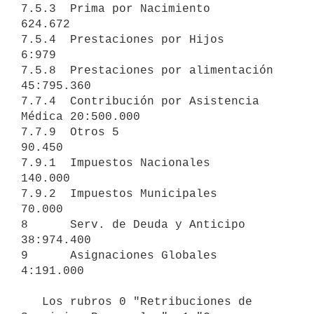
7.5.3  Prima por Nacimiento                  
624.672

7.5.4  Prestaciones por Hijos                  
6:979

7.5.8  Prestaciones por alimentación      
45:795.360

7.7.4  Contribución por Asistencia 
Médica 20:500.000

7.7.9  Otros 5                                
90.450

7.9.1  Impuestos Nacionales                  
140.000

7.9.2  Impuestos Municipales                  
70.000

8      Serv. de Deuda y Anticipo                              
38:974.400

9      Asignaciones Globales                                   
4:191.000

   Los rubros 0 "Retribuciones de 