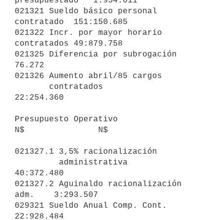
presupuestado   1:954.011

021321 Sueldo básico personal 
contratado  151:150.685

021322 Incr. por mayor horario 
contratados 49:879.758

021325 Diferencia por subrogación              
76.272

021326 Aumento abril/85 cargos 

       contratados                        
22:254.360

Presupuesto Operativo                         
N$               N$

021327.1 3,5% racionalización 

         administrativa                   
40:372.480

021327.2 Aguinaldo racionalización 
adm.    3:293.507

029321 Sueldo Anual Comp. Cont.           
22:928.484
