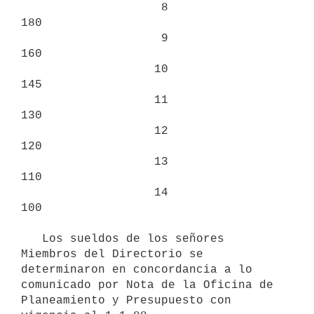
                    8                             
180

                    9                             
160

                   10                             
145

                   11                             
130

                   12                             
120

                   13                             
110

                   14                             
100

   Los sueldos de los señores 
Miembros del Directorio se 
determinaron en concordancia a lo 
comunicado por Nota de la Oficina de 
Planeamiento y Presupuesto con 