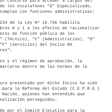
un concurso para acceder a cargos del

de los escalafones "D" Especializado,

cumplan con funciones administrativas;

234 de la Ley Nº 16.736 habilita

bros 0 y 1 a los efectos de racionalizar

atos de función pública de los

" (Técnico), "C" (Administrativo), "D"

"F" (Servicios) del Inciso 06

res";

os y el régimen de aprobación, la

marcarse dentro de las normas de la

ura presentado por dicho Inciso ha sido

 para la Reforma del Estado (C.E.P.R.E.)

 Nación, quienes han entendido que

nalización perseguidos;

do por el Comité Ejecutivo para la
