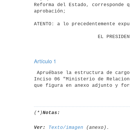
Reforma del Estado, corresponde q
aprobación;

ATENTO: a lo precedentemente expu
                      EL PRESIDENTE DE LA REPUBLICA

Artículo 1
 Apruébase la estructura de cargos y contratos de función pública del

Inciso 06 "Ministerio de Relacion
que figura en anexo adjunto y for
(*)
Notas:
Ver:
Texto/imagen