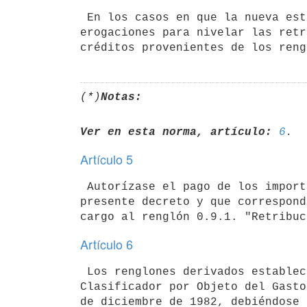
 En los casos en que la nueva estructura implique un aumento en las

erogaciones para nivelar las retr
(*)
Notas:
Ver en esta norma, artículo:
6
Artículo 5
 Autorízase el pago de los importes que resulten de lo dispuesto en el

presente decreto y que correspond
Artículo 6
 Los renglones derivados establecidos en el artículo 4º corresponden al

Clasificador por Objeto del Gasto
de diciembre de 1982, debiéndose 