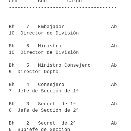
Cód.      Gdo.      Cargo

-------------------------------------
----------------------------------

Bh    7   Embajador                Ab         
10  Director de División

Bh    6   Ministro                 Ab         
10  Director de División

Bh    5   Ministro Consejero       Ab          
9  Director Depto.

Bh    4   Consejero                Ab          
7  Jefe de Sección de 1ª

Bh    3   Secret. de 1ª            Ab          
6  Jefe de Sección de 2ª

Bh    2   Secret. de 2ª            Ab          
5  Subjefe de Sección
