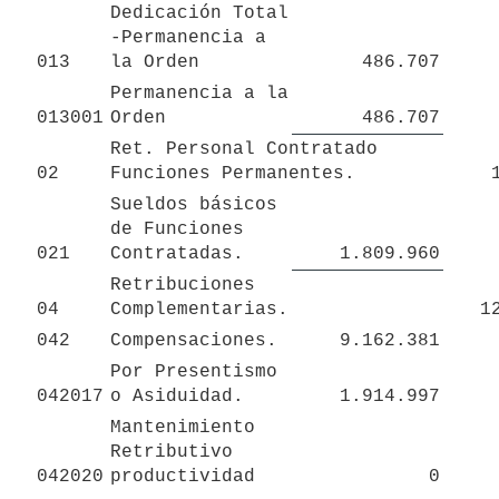
Dedicación Total 
-Permanencia a 
013
la Orden
486.707
Permanencia a la 
013001
Orden
486.707
Ret. Personal Contratado 
02
Funciones Permanentes.
Sueldos básicos 
de Funciones 
021
Contratadas.
1.809.960
Retribuciones 
04
Complementarias.
1
042
Compensaciones.
9.162.381
Por Presentismo 
042017
o Asiduidad.
1.914.997
Mantenimiento 
Retributivo 
042020
productividad
0