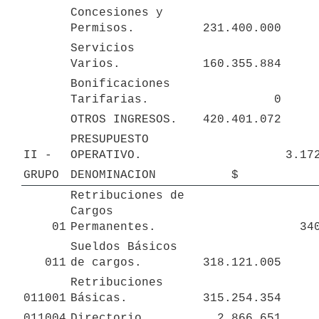
Concesiones y 
Permisos.
231.400.000
Servicios 
Varios.
160.355.884
Bonificaciones 
Tarifarias.
0
OTROS INGRESOS.
420.401.072
PRESUPUESTO 
II - 
OPERATIVO.
3.17
GRUPO
DENOMINACION
$
Retribuciones de 
Cargos 
01
Permanentes.
34
Sueldos Básicos 
011
de cargos.
318.121.005
Retribuciones 
011001
Básicas. 
315.254.354
011004
Directorio.
2.866.651