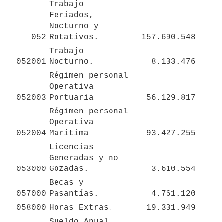
Trabajo 
Feriados, 
Nocturno y 
052
Rotativos.
157.690.548
Trabajo 
052001
Nocturno.
8.133.476
Régimen personal 
Operativa 
052003
Portuaria
56.129.817
Régimen personal 
Operativa 
052004
Marítima
93.427.255
Licencias 
Generadas y no 
053000
Gozadas.
3.610.554
Becas y 
057000
Pasantías.
4.761.120
058000
Horas Extras.
19.331.949
Sueldo Anual 