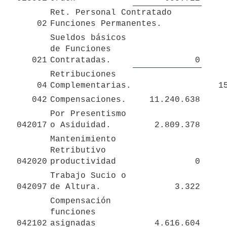
Ret. Personal Contratado 
02
Funciones Permanentes.
Sueldos básicos 
de Funciones 
021
Contratadas.
0
Retribuciones 
04
Complementarias.
1
042
Compensaciones.
11.240.638
Por Presentismo 
042017
o Asiduidad.
2.809.378
Mantenimiento 
Retributivo 
042020
productividad
0
Trabajo Sucio o 
042097
de Altura.
3.322
Compensación 
funciones 
042102
asignadas
4.616.604