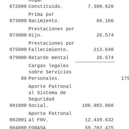
Hogar 
072000
Constituido.
7.300.628
Prima por 
073000
Nacimiento.
68.166
Prestaciones por 
074000
Hijo.
26.574
Prestaciones por 
075000
Fallecimiento.
213.640
079000
Retardo mental
26.574
Cargas legales 
sobre Servicios  
08
Personales.
17
Aporte Patronal 
al Sistema de 
Seguridad 

081000
Social.
106.902.060
Aporte Patronal 
082001
al FNV.
12.439.632
084000
FONASA
59.702.475