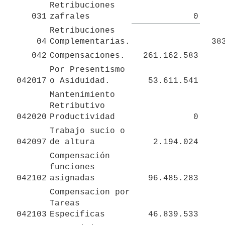
Retribuciones 
031
zafrales
0
Retribuciones 
04
Complementarias.
38
042
Compensaciones.
261.162.583
Por Presentismo 
042017
o Asiduidad.
53.611.541
Mantenimiento 
Retributivo 
042020
Productividad
0
Trabajo sucio o 
042097
de altura
2.194.024
Compensación 
funciones 
042102
asignadas
96.485.283
Compensacion por 
Tareas 
042103
Especificas
46.839.533