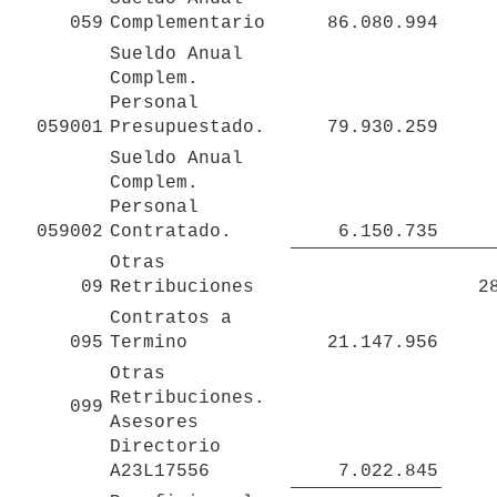
059
Complementario
86.080.994
Sueldo Anual 
Complem. 
Personal 

059001
Presupuestado.
79.930.259
Sueldo Anual 
Complem. 
Personal 

059002
Contratado.
6.150.735
Otras 
09
Retribuciones
2
Contratos a 
095
Termino
21.147.956
Otras 
Retribuciones. 
099
Asesores 
Directorio 
A23L17556 
7.022.845