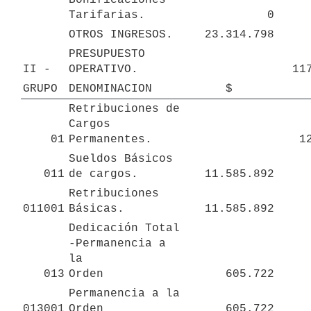
Tarifarias.
0
OTROS INGRESOS.
23.314.798
PRESUPUESTO 
II - 
OPERATIVO.
11
GRUPO
DENOMINACION
$
Retribuciones de 
Cargos 
01
Permanentes.
1
Sueldos Básicos 
011
de cargos.
11.585.892
Retribuciones 
011001
Básicas. 
11.585.892
Dedicación Total 
-Permanencia a 
la 

013
Orden
605.722
Permanencia a la 
013001
Orden
605.722