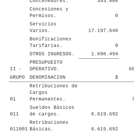
Contenedores.
353.808
Concesiones y 
Permisos.
0
Servicios 
Varios.
17.197.648
Bonificaciones 
Tarifarias.
0
OTROS INGRESOS.
1.898.494
PRESUPUESTO 
II - 
OPERATIVO.
6
GRUPO
DENOMINACION
$
Retribuciones de 
Cargos 
01
Permanentes.
Sueldos Básicos 
011
de cargos.
6.619.692
Retribuciones 
011001
Básicas. 
6.619.692