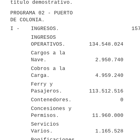
título demostrativo.
PROGRAMA 02 - PUERTO 
DE COLONIA.
I - 
INGRESOS.
15
INGRESOS 
OPERATIVOS.
134.548.024
Cargos a la 
Nave.
2.950.740
Cobros a la 
Carga.
4.959.240
Ferry y 
Pasajeros.
113.512.516
Contenedores.
0
Concesiones y 
Permisos.
11.960.000
Servicios 
Varios.
1.165.528
Bonificaciones 