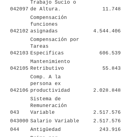
Trabajo Sucio o 
042097
de Altura.
11.748
Compensación 
funciones 
042102
asignadas
4.544.406
Compensación por 
Tareas 
042103
Especificas
606.539
Mantenimiento 
042105
Retributivo 
55.843
Comp. A la 
persona ex 
042106
productividad
2.028.848
Sistema de 
Remuneración 
043
Variable
2.517.576
043000
Salario Variable
2.517.576
044
Antigüedad
243.916