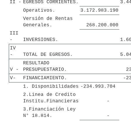
II - 
EGRESOS CORRIENTES.
3.4
Operativos.
3.172.983.190
Versión de Rentas 
Generales.
268.200.000
III 
- 
INVERSIONES.
1.6
IV 
- 
TOTAL DE EGRESOS.
5.0
RESULTADO 
V - 
PRESUPUESTARIO.
2
V-
FINANCIAMIENTO.
-2
1. Disponibilidades
-234.993.704 
2.Linea de Credito 
Institu.Financieras
-   
3.Financiación Ley 
N° 18.814.
-   