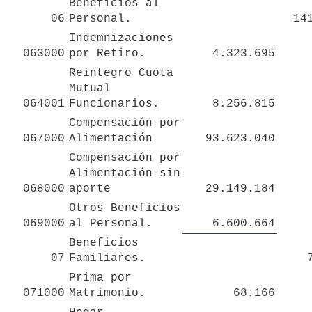
Beneficios al 
06
Personal.
14
Indemnizaciones 
063000
por Retiro.
4.323.695
Reintegro Cuota 
Mutual 
064001
Funcionarios.
8.256.815
Compensación por 
067000
Alimentación 
93.623.040
Compensación por 
Alimentación sin 

068000
aporte
29.149.184
Otros Beneficios 
069000
al Personal.
6.600.664
Beneficios 
07
Familiares.
Prima por 
071000
Matrimonio.
68.166