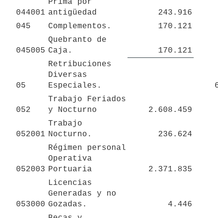
Prima por 
044001
antigüedad
243.916
045
Complementos.
170.121
Quebranto de 
045005
Caja.
170.121
Retribuciones 
Diversas 
05
Especiales. 
Trabajo Feriados 
052
y Nocturno 
2.608.459
Trabajo 
052001
Nocturno.
236.624
Régimen personal 
Operativa 
052003
Portuaria
2.371.835
Licencias 
Generadas y no 
053000
Gozadas.
4.446
Becas y 