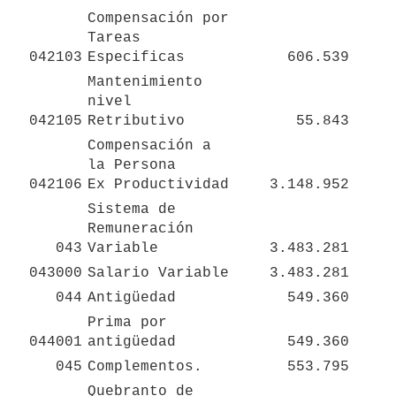
Compensación por 
Tareas 
042103
Especificas
606.539
Mantenimiento 
nivel 
042105
Retributivo
55.843
Compensación a 
la Persona 

042106
Ex Productividad
3.148.952
Sistema de 
Remuneración 
043
Variable
3.483.281
043000
Salario Variable
3.483.281
044
Antigüedad
549.360
Prima por 
044001
antigüedad
549.360
045
Complementos.
553.795
Quebranto de 