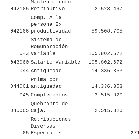
Mantenimiento 
042105
Retributivo
2.523.497
Comp. A la 
persona Ex 
042106
productividad
59.508.705
Sistema de 
Remuneración 
043
Variable
105.802.672
043000
Salario Variable
105.802.672
044
Antigüedad
14.336.353
Prima por 
044001
antigüedad
14.336.353
045
Complementos.
2.515.820
Quebranto de 
045005
Caja.
2.515.820
Retribuciones 
Diversas 
05
Especiales. 
27