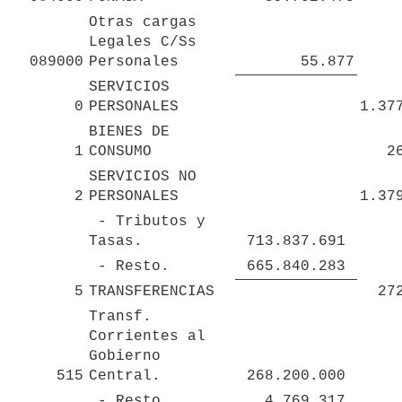
Otras cargas 
Legales C/Ss 
089000
Personales
55.877
SERVICIOS 
0
PERSONALES
1.37
BIENES DE 
1
CONSUMO
2
SERVICIOS NO 
2
PERSONALES
1.37
 - Tributos y 
Tasas.
713.837.691 
 - Resto.
665.840.283 
5
TRANSFERENCIAS
27
Transf. 
Corrientes al 
Gobierno 
515
Central.
268.200.000 
 - Resto.
4.769.317 