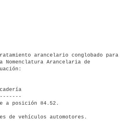
a Nomenclatura Arancelaria de

uación:

cadería

-------

e a posición 84.52.

es de vehículos automotores.
