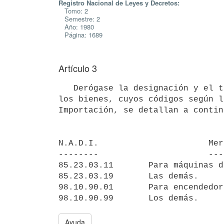
Registro Nacional de Leyes y Decretos:
Tomo: 2
Semestre: 2
Año: 1980
Página: 1689
Artículo 3
   Derógase la designación y el tratamiento arancelario conglobado para

los bienes, cuyos códigos según l
Importación, se detallan a contin
N.A.D.I.                      Mer
--------                      ---
85.23.03.11       Para máquinas d
85.23.03.19       Las demás.

98.10.90.01       Para encendedor
Ayuda