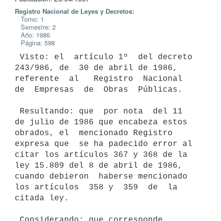
Registro Nacional de Leyes y Decretos:
Tomo: 1
Semestre: 2
Año: 1986
Página: 598
 Visto: el  artículo 1º  del decreto  
243/986, de  30 de abril de 1986,

referente  al   Registro  Nacional  
de  Empresas  de  Obras  Públicas.

 Resultando: que  por nota  del 11  
de julio de 1986 que encabeza estos

obrados, el  mencionado Registro  
expresa que  se ha padecido error al

citar los artículos 367 y 368 de la 
ley 15.809 del 8 de abril de 1986,

cuando debieron  haberse mencionado  
los artículos  358 y  359  de  la

citada ley.

 Considerando: que corresponde 