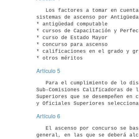
   Los factores a tomar en cuenta a los efectos de la puntuación, en los

sistemas de ascenso por Antigüeda
* antigüedad computable

* cursos de Capacitación y Perfec
* curso de Estado Mayor

* concurso para ascenso

* calificaciones en el grado y gr
Artículo 5
   Para el cumplimiento de lo dispuesto precedentemente se constituirán

Sub-Comisiones Calificadoras de l
Superiores que se desempeñen en c
Artículo 6
   El ascenso por concurso se basará en pruebas profesionales y de cultura

general, en las que se deberá alc