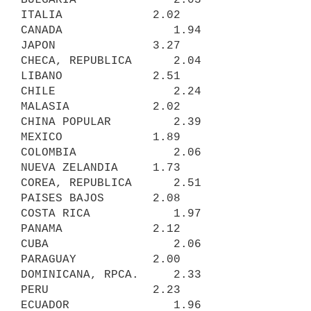
ITALIA             2.02

CANADA                1.94         
JAPON              3.27

CHECA, REPUBLICA      2.04         
LIBANO             2.51

CHILE                 2.24         
MALASIA            2.02

CHINA POPULAR         2.39         
MEXICO             1.89

COLOMBIA              2.06         
NUEVA ZELANDIA     1.73

COREA, REPUBLICA      2.51         
PAISES BAJOS       2.08

COSTA RICA            1.97         
PANAMA             2.12

CUBA                  2.06         
PARAGUAY           2.00

DOMINICANA, RPCA.     2.33         
PERU               2.23

ECUADOR               1.96         