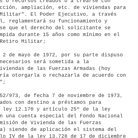
s o recursos creados o a crearse con

cción, ampliación, etc. de viviendas para

Militar". El Poder Ejecutivo, a través

l, reglamentará su funcionamiento y

se que el derecho del solicitante se

mpida durante 15 años como mínimo en el

Retiro Militar;

 2 de mayo de 1972, por su parte dispuso

necesarios será sometida a la

iviendas de las Fuerzas Armadas (hoy

ría otorgarla o rechazarla de acuerdo con

;

52/973, de fecha 7 de noviembre de 1973,

ados con destino a préstamos para

 ley 12.170 y artículo 25º de la ley

n una cuenta especial del Fondo Nacional

misión de Vivienda de las Fuerzas

a) siendo de aplicación el sistema del

lo IV de la ley 13.728 de 17 de diciembre
