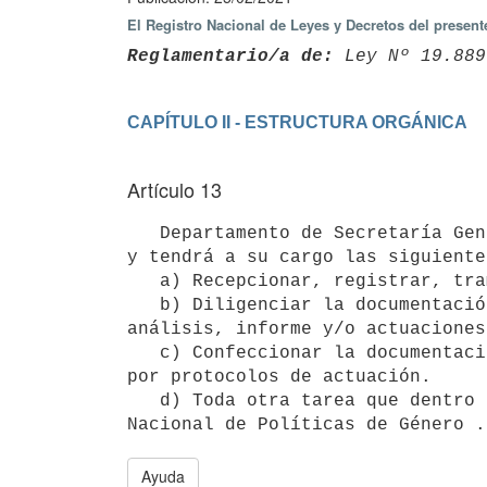
El Registro Nacional de Leyes y Decretos del presen
Reglamentario/a de:
 Ley Nº 19.889
Artículo 13
   Departamento de Secretaría General. El Departamento de Secretaría General tendrá naturaleza administrativa 
y tendrá a su cargo las siguiente
   a) Recepcionar, registrar, tramitar y distribuir la documentación que se gestione en la Dirección.

   b) Diligenciar la documentación efectuando la derivación correspondiente a las distintas áreas para su 
análisis, informe y/o actuaciones
   c) Confeccionar la documentación que le sea solicitada por la Dirección y Subdirección o le sea asignada 
por protocolos de actuación.

   d) Toda otra tarea que dentro del ámbito de su especialización le sea encomendada por el/la Director/a 
Ayuda