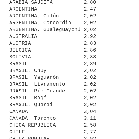
ARABIA SAUDITA          2,80

ARGENTINA               2,47

ARGENTINA, Colón        2,02

ARGENTINA, Concordia    2,02

ARGENTINA, Gualeguaychú 2,02

AUSTRALIA               2,92

AUSTRIA                 2,83

BELGICA                 2,86

BOLIVIA                 2,33

BRASIL                  2,89

BRASIL, Chuy            2,02

BRASIL, Yaguarón        2,02

BRASIL, Livramento      2,02

BRASIL, Río Grande      2,02

BRASIL, Bagé            2,02

BRASIL, Quaraí          2,02

CANADA                  3,04

CANADA, Toronto         3,11

CHECA REPUBLICA         2,58

CHILE                   2,77

CHINA POPULAR           2,92
