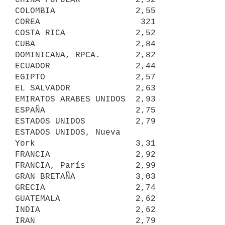
COLOMBIA                2,55

COREA                    321

COSTA RICA              2,52

CUBA                    2,84

DOMINICANA, RPCA.       2,82

ECUADOR                 2,44

EGIPTO                  2,57

EL SALVADOR             2,63

EMIRATOS ARABES UNIDOS  2,93

ESPAÑA                  2,75

ESTADOS UNIDOS          2,79

ESTADOS UNIDOS, Nueva

York                    3,31

FRANCIA                 2,92

FRANCIA, París          2,99

GRAN BRETAÑA            3,03

GRECIA                  2,74

GUATEMALA               2,62

INDIA                   2,62

IRAN                    2,79
