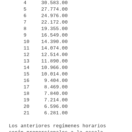
     4     30.583.00

     5     27.774.00

     6     24.976.00

     7     22.172.00

     8     19.355.00

     9     16.549.00

     10    14.390.00

     11    14.074.00

     12    12.514.00

     13    11.890.00

     14    10.966.00

     15    10.014.00

     16     9.404.00

     17     8.469.00

     18     7.840.00

     19     7.214.00

     20     6.596.00

     21     6.281.00

Los anteriores regímenes horarios 