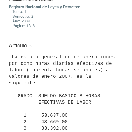
Registro Nacional de Leyes y Decretos:
Tomo: 1
Semestre: 2
Año: 2008
Página: 1818
Artículo 5
 La escala general de remuneraciones 
por ocho horas diarias efectivas de

labor (cuarenta horas semanales) a 
valores de enero 2007, es la 
siguiente:

   GRADO  SUELDO BASICO 8 HORAS

          EFECTIVAS DE LABOR

     1     53.637.00

     2     43.669.00

     3     33.392.00
