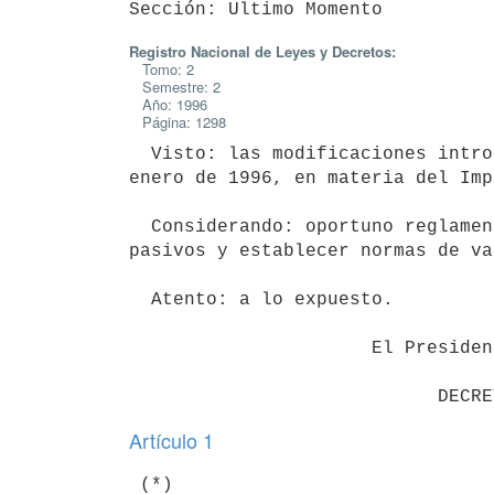
Registro Nacional de Leyes y Decretos:
Tomo: 2
Semestre: 2
Año: 1996
Página: 1298
  Visto: las modificaciones introducidas por la Ley Nº 16.736, de 5 de

enero de 1996, en materia del Imp
  Considerando: oportuno reglamentar disposiciones referentes a sujetos

pasivos y establecer normas de va
  Atento: a lo expuesto.

                      El Presidente de la República

Artículo 1