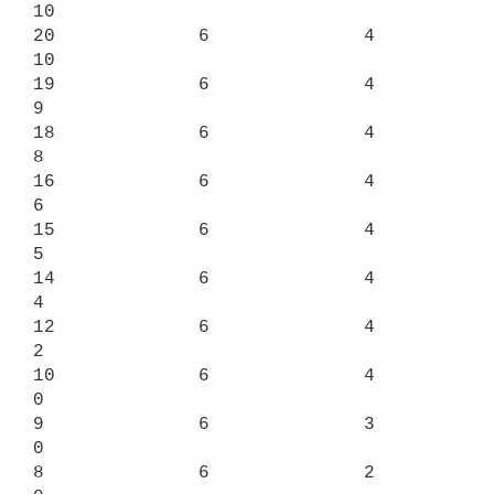
10

20             6              4                 
10

19             6              4                  
9

18             6              4                  
8

16             6              4                  
6

15             6              4                  
5

14             6              4                  
4

12             6              4                  
2

10             6              4                  
0

9              6              3                  
0

8              6              2                  