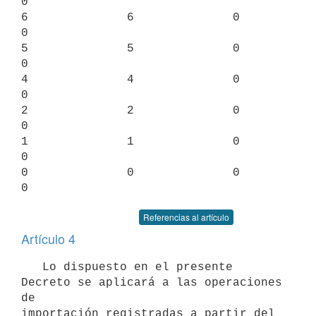
0

6              6              0                  
0

5              5              0                  
0

4              4              0                  
0

2              2              0                  
0

1              1              0                  
0

0              0              0                  
Referencias al artículo
Artículo 4
   Lo dispuesto en el presente 
Decreto se aplicará a las operaciones 
de

importación registradas a partir del 