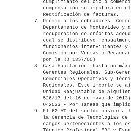
   cumplimiento del ciclo comercial mensual planificado (RD 2057/95). La

   compensación se imputará en el objeto 042047 - Compensación

   Rectificación de facturas. 

7. Premio a los cobradores. Corre
   Departamento de Montevideo y de las Regiones del Interior, por la

   recuperación de créditos adeudados que se constituyen en un fondo, el

   cual se distribuye mensualmente de acuerdo a la categoría de los

   funcionarios intervinientes y se imputará en el objeto 042036 -

   Comisión por Ventas o Recaudación o Cobradores (RD 591/94 modificativa

   por la RD 1357/00). 

8. Casa Habitación: hasta un máxi
   Gerentes Regionales, Sub-Gerentes Administrativos, Sub-Gerentes

   Comerciales Operativos y Técnicos de Apoyo 5 de las Gerencias

   Regionales. Este importe se ajustará por el índice de variación de la

   Unidad Reajustable de Alquileres al 1° de enero de cada año (R/D

   526/13 del 16 de mayo de 2013). La compensación se imputará al objeto

   042033 - Por Tareas que impliquen Cambio de Residencia Habitual. 

9. El 62.5% del sueldo básico a l
   la Gerencia de Tecnologías de la Información y que ocupen funciones en

   cargos pertenecientes a los escalafones; Técnico Profesional "A",

   Técnico Profesional "B" y Especializado "D". (RD 1417/08). Dicha
