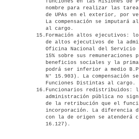
   funciones en las Misiones de Paz de la O.N.U., así como al que se

   nombre para realizar las tareas de montaje y puesta en funcionamiento

   de UPAs en el exterior, por venta, donación u otra causa (R/D 275/06).

   La compensación se imputará al objeto 042034 - Por Funciones Distintas

   al cargo. 

15.Formación altos ejecutivos: lo
   de altos ejecutivos de la administración pública que desarrolla la

   Oficina Nacional del Servicio Civil, percibirán una compensación del

   15% sobre sus remuneraciones por todo concepto, excluyendo los

   beneficios sociales y la prima por antigüedad. La compensación no

   podrá ser inferior a medio B.P.C. ni superior a un B.P.C. (Art. 26 Ley

   N° 15.903). La compensación se imputará al objeto 042034 - Por

   Funciones Distintas al cargo. 

16.Funcionarios redistribuidos: l
   administración pública no significará en ningún caso una disminución

   de la retribución que el funcionario percibe al momento de su

   incorporación. La diferencia de retribución en la oficina de destino

   con la de origen se atenderá como una compensación (Art. 23 Ley N°
