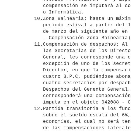
   compensación se imputará al concepto 042107 - Compensación Computación

   o Informática.

10.Zona Balnearia: hasta un máxim
   periodo estival a partir del 1° de diciembre de cada año y hasta el 31

   de marzo del siguiente año en las Zonas Balnearias (RD 144/96) (042029

   - Compensación Zona Balnearia). 

11.Compensación de despachos: Al 
   las Secretarías de los Directores, Secretario General y Pro-Secretario

   General, les corresponde una compensación de tres B.P.C., con

   excepción de uno de los secretarios, el Encargado de Despacho de

   Director, en que la compensación indicada será hasta el equivalente a

   cuatro B.P.C, pudiéndose abonar esta compensación hasta un máximo de

   cuatro secretarios por despacho de Director. A los afectados a los

   Despachos del Gerente General, y Sub Gerentes Generales les

   corresponderá una compensación del 75% de tres B.P.C. Esta partida se

   imputa en el objeto 042088 - Compensación Adscriptos al Directorio.

12.Partida transitoria a los func
   sobre el sueldo escala del 6%, por concepto de distribución de

   economías, el cual no será tenido en cuenta a los efectos del cálculo

   de las compensaciones laterales al sueldo y todo otro tipo de
