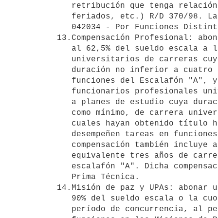
   retribución que tenga relación con el sueldo escala (guardias,

   feriados, etc.) R/D 370/98. La compensación se imputará al objeto

   042034 - Por Funciones Distintas al cargo. 

13.Compensación Profesional: abon
   al 62,5% del sueldo escala a los funcionarios profesionales

   universitarios de carreras cuyos planes de estudio sean de una

   duración no inferior a cuatro años, y que desempeñen tareas en

   funciones del Escalafón "A", y de un 31,25% del sueldo escala a los

   funcionarios profesionales universitarios de carreras que correspondan

   a planes de estudio cuya duración deberá ser equivalente a dos años,

   como mínimo, de carrera universitaria liberal y en virtud de los

   cuales hayan obtenido título habilitante, diploma o certificado, que

   desempeñen tareas en funciones del Escalafón "B". Esta última

   compensación también incluye a quienes hayan aprobado no menos del

   equivalente tres años de carrera universitaria incluida en el

   escalafón "A". Dicha compensación se imputará al concepto 042010 -

   Prima Técnica. 

14.Misión de paz y UPAs: abonar u
   90% del sueldo escala o la cuota parte que corresponda a prorrata del

   período de concurrencia, al personal que se designe para cumplir
