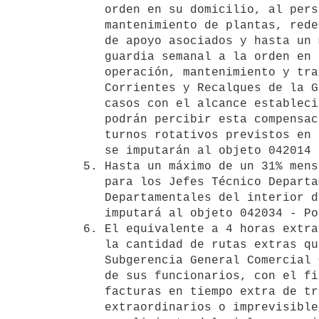
   orden en su domicilio, al personal vinculado a la operación y

   mantenimiento de plantas, redes, conexiones y servicios logísticos y

   de apoyo asociados y hasta un máximo de un 19,69% mensual por una

   guardia semanal a la orden en su domicilio, al personal vinculado a la

   operación, mantenimiento y tratamiento de la Planta de Aguas

   Corrientes y Recalques de la Gerencia Técnica Metropolitana; en ambos

   casos con el alcance establecido en el Anexo I de la RD 830/18. No

   podrán percibir esta compensación los funcionarios que realicen los

   turnos rotativos previstos en el Numeral 1 (RD 830/18). Las partidas

   se imputarán al objeto 042014 (Permanencia a la orden). 

5. Hasta un máximo de un 31% mens
   para los Jefes Técnico Departamentales y Jefes Comercial Operativo

   Departamentales del interior del país (RD 831/18). La compensación se

   imputará al objeto 042034 - Por Funciones Distintas al cargo. 

6. El equivalente a 4 horas extra
   la cantidad de rutas extras que se realicen por funcionario cuando la

   Subgerencia General Comercial Operativa pueda requerir los servicios

   de sus funcionarios, con el fin de realizar la distribución de

   facturas en tiempo extra de trabajo, cuando se produzcan hechos

   extraordinarios o imprevisibles que determinen atrasos en el
