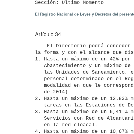
El Registro Nacional de Leyes y Decretos del presen
Artículo 34
    El Directorio podrá conceder al personal de la Administración que trabaje en régimen de 8 (ocho) horas, en 
la forma y con el alcance que dis
1. Hasta un máximo de un 42% por 
   Abastecimiento y un máximo de un 35% por cuatro turnos rotativos en

   las Unidades de Saneamiento, en la forma, alcance, porcentaje y

   personal determinado en el Reglamento Vigente, de acuerdo a la

   modalidad en que le corresponda trabajar (R/D 820/14 del 23 de julio

   de 2014). 

2. Hasta un máximo de un 12.83% m
   tareas en las Estaciones de Depuración de Aguas Servidas.

3. Hasta un máximo de un 6,41 % m
   Servicios con Red de Alcantarillado y que efectivamente cumplan tareas

   en la red cloacal. 

4. Hasta un máximo de un 10,67% m