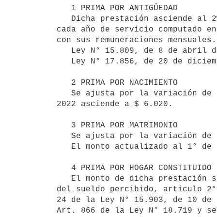
   1 PRIMA POR ANTIGÜEDAD

   Dicha prestación asciende al 2% de la Base de Prestación y Contribución fijado por el Poder Ejecutivo, por 
cada año de servicio computado en
con sus remuneraciones mensuales.

   Ley N° 15.809, de 8 de abril de 1986, artículos 14 y 15; R84.-3986 y R88.-2052.

   Ley N° 17.856, de 20 de diciembre de 2004 crea la Base de Prestación y Contribución.

   2 PRIMA POR NACIMIENTO

   Se ajusta por la variación de la Base de Prestación y Contribución. El monto actualizado al 1° de enero de 
2022 asciende a $ 6.020.

   3 PRIMA POR MATRIMONIO

   Se ajusta por la variación de la Base de Prestación y Contribución.

   El monto actualizado al 1° de enero de 2022 asciende a $ 6.020. 

   4 PRIMA POR HOGAR CONSTITUIDO

   El monto de dicha prestación se calcula sobre la Base de Prestaciones y Contribuciones (BPC) y en función 
del sueldo percibido, articulo 2°
24 de la Ley N° 15.903, de 10 de 
Art. 866 de la Ley N° 18.719 y se