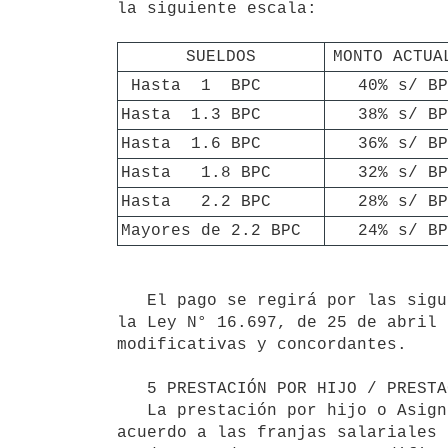
la siguiente escala:

SUELDOS
MONTO ACTUA
 Hasta  1  BPC
   40% s/ B
Hasta  1.3 BPC 
  38% s/ B
Hasta  1.6 BPC
  36% s/ B
Hasta   1.8 BPC
  32% s/ B
Hasta   2.2 BPC
  28% s/ B
Mayores de 2.2 BPC  
24% s/ BP
   El pago se regirá por las siguientes normas: para la Asignación Familiar de acuerdo a las disposiciones de 
la Ley N° 16.697, de 25 de abril 
modificativas y concordantes.

   5 PRESTACIÓN POR HIJO / PRESTACION por CEIP.

   La prestación por hijo o Asignación Familiar variará según los ingresos salariales del núcleo familiar, de 
acuerdo a las franjas salariales 