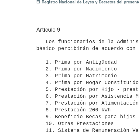
El Registro Nacional de Leyes y Decretos del presen
Artículo 9
   Los funcionarios de la Administración Nacional de Usinas y Transmisiones Eléctricas además de su sueldo 
básico percibirán de acuerdo con 
   1. Prima por Antigüedad

   2. Prima por Nacimiento 

   3. Prima por Matrimonio 

   4. Prima por Hogar Constituido 

   5. Prestación por Hijo - prestación por CEIP

   6. Prestación por Asistencia Médica

   7. Prestación por Alimentación 

   8. Prestación 200 kWh  

   9. Beneficio Becas para hijos de funcionarios

   10. Otras Prestaciones 

   11. Sistema de Remuneración Variable 
