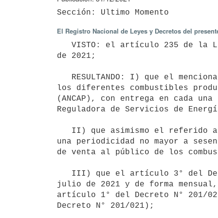
El Registro Nacional de Leyes y Decretos del presen
   VISTO: el artículo 235 de la Ley N° 19.889, de 9 de julio de 2020 y el Decreto N° 201/021, de 28 de junio 
de 2021;

   RESULTANDO: I) que el mencionado artículo 235 encomendó al Poder Ejecutivo aprobar el precio de venta de 
los diferentes combustibles produ
(ANCAP), con entrega en cada una 
Reguladora de Servicios de Energí
   II) que asimismo el referido artículo 235 de la Ley N° 19.889 encomendó al Poder Ejecutivo actualizar con 
una periodicidad no mayor a sesen
de venta al público de los combus
   III) que el artículo 3° del Decreto N° 201/021 de 28 de junio de 2021 estableció que, a partir del 1° de 
julio de 2021 y de forma mensual,
artículo 1° del Decreto N° 201/02
Decreto N° 201/021);
