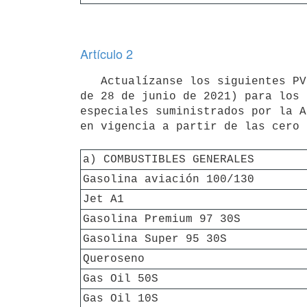
Artículo 2
   Actualízanse los siguientes PVP (según se define en el literal e) del artículo 1° del Decreto N° 201/021, 
de 28 de junio de 2021) para los 
especiales suministrados por la A
en vigencia a partir de las cero 
a) COMBUSTIBLES GENERALES
Gasolina aviación 100/130
Jet A1
Gasolina Premium 97 30S
Gasolina Super 95 30S
Queroseno
Gas Oil 50S
Gas Oil 10S