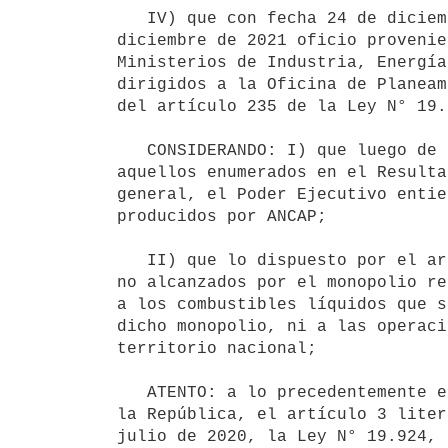
   IV) que con fecha 24 de diciembre de 2021 se recibió oficio proveniente de ANCAP y con fecha 28 de 
diciembre de 2021 oficio provenie
Ministerios de Industria, Energía
dirigidos a la Oficina de Planeam
del artículo 235 de la Ley N° 19.
   CONSIDERANDO: I) que luego de considerar los informes que mensualmente envía ANCAP y URSEA, en especial 
aquellos enumerados en el Resulta
general, el Poder Ejecutivo entie
producidos por ANCAP;

   II) que lo dispuesto por el artículo 235 de la Ley N° 19.889 no resulta de aplicación a aquellos productos 
no alcanzados por el monopolio re
a los combustibles líquidos que s
dicho monopolio, ni a las operaci
territorio nacional;

   ATENTO: a lo precedentemente expuesto, y a lo dispuesto por el artículo 168 numeral 4 de la Constitución de 
la República, el artículo 3 liter
julio de 2020, la Ley N° 19.924, 