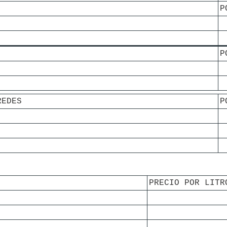
P
P
REDES
P
PRECIO POR LITR