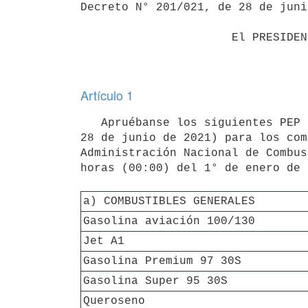
Decreto N° 201/021, de 28 de juni
                      El PRESIDENTE DE LA REPÚBLICA

Artículo 1
   Apruébanse los siguientes PEP (según se define en el literal b) del artículo 1° del Decreto N° 201/021, de 
28 de junio de 2021) para los com
Administración Nacional de Combus
horas (00:00) del 1° de enero de 
a) COMBUSTIBLES GENERALES
Gasolina aviación 100/130
Jet A1
Gasolina Premium 97 30S
Gasolina Super 95 30S
Queroseno