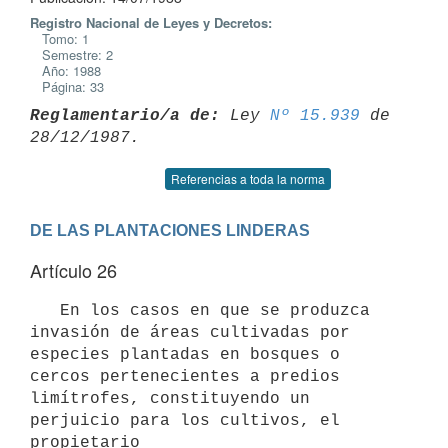
Registro Nacional de Leyes y Decretos:
Tomo: 1
Semestre: 2
Año: 1988
Página: 33
Reglamentario/a de:
 Ley 
Nº 15.939
 de 
Referencias a toda la norma
DE LAS PLANTACIONES LINDERAS
Artículo 26
   En los casos en que se produzca 
invasión de áreas cultivadas por

especies plantadas en bosques o 
cercos pertenecientes a predios

limítrofes, constituyendo un 
perjuicio para los cultivos, el 
propietario
