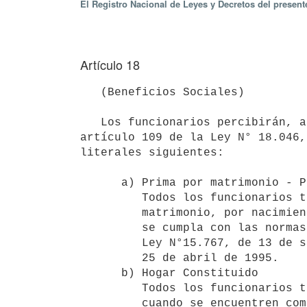
El Registro Nacional de Leyes y Decretos del presen
Artículo 18
   (Beneficios Sociales)

   Los funcionarios percibirán, además del sueldo básico y las retribuciones adicionales reguladas por el 
artículo 109 de la Ley N° 18.046,
literales siguientes:

      a) Prima por matrimonio - Prima por nacimiento - Prestación por hijo 

         Todos los funcionarios tendrán derecho a percibir la prima por

         matrimonio, por nacimiento y la prestación por hijo siempre que 

         se cumpla con las normas reguladas por el Decreto N°531/84, la 

         Ley N°15.767, de 13 de setiembre de 1985 y la Ley N° 16.697, de   

         25 de abril de 1995.

      b) Hogar Constituido

         Todos los funcionarios tendrán derecho a percibirla, siempre y 

         cuando se encuentren comprendidos de acuerdo a las normas del 
