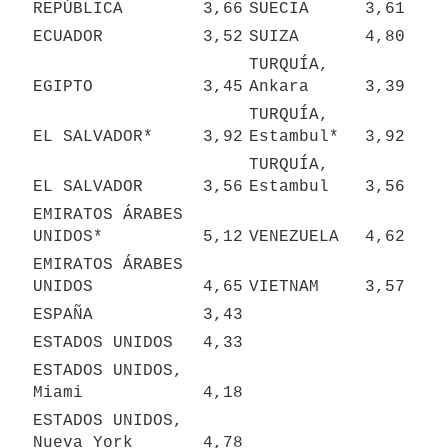
REPÚBLICA
3,66
SUECIA
3,61
ECUADOR
3,52
SUIZA
4,80
TURQUÍA, 
EGIPTO
3,45
Ankara
3,39
TURQUÍA, 
EL SALVADOR*
3,92
Estambul*
3,92
TURQUÍA, 
EL SALVADOR
3,56
Estambul
3,56
EMIRATOS ÁRABES 
UNIDOS*
5,12
VENEZUELA
4,62
EMIRATOS ÁRABES 
UNIDOS
4,65
VIETNAM
3,57
ESPAÑA
3,43
ESTADOS UNIDOS
4,33
ESTADOS UNIDOS, 
Miami
4,18
ESTADOS UNIDOS, 
Nueva York
4,78