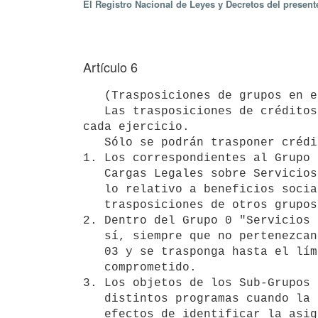
El Registro Nacional de Leyes y Decretos del presen
Artículo 6
   (Trasposiciones de grupos en el presupuesto operativo) 

   Las trasposiciones de créditos asignados a gastos de funcionamiento regirán hasta el 31 de diciembre de 
cada ejercicio.

   Sólo se podrán trasponer créditos no estimativos y con las siguientes limitaciones:

1. Los correspondientes al Grupo 
   Cargas Legales sobre Servicios Personales y Beneficios Familiares en

   lo relativo a beneficios sociales, no se podrán trasponer ni recibir

   trasposiciones de otros grupos, salvo disposición expresa.

2. Dentro del Grupo 0 "Servicios 
   sí, siempre que no pertenezcan a los objetos de los Subgrupos 01, 02 y

   03 y se trasponga hasta el límite del crédito disponible no

   comprometido.

3. Los objetos de los Sub-Grupos 
   distintos programas cuando la referida trasposición se realice a

   efectos de identificar la asignación del costo del puesto de trabajo
