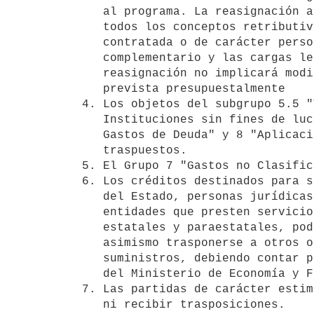
   al programa. La reasignación autorizada debe realizarse considerando

   todos los conceptos retributivos inherentes al cargo, función

   contratada o de carácter personal, así como el sueldo anual

   complementario y las cargas legales correspondientes. Esta

   reasignación no implicará modificación en la estructura de cargos

   prevista presupuestalmente

4. Los objetos del subgrupo 5.5 "
   Instituciones sin fines de lucro" y de los Grupos 6 "Intereses y Otros

   Gastos de Deuda" y 8 "Aplicaciones Financieras" no podrán ser

   traspuestos.

5. El Grupo 7 "Gastos no Clasific
6. Los créditos destinados para s
   del Estado, personas jurídicas de derecho público no estatal y otras

   entidades que presten servicios públicos nacionales, empresas

   estatales y paraestatales, podrán trasponerse entre sí. Podrán

   asimismo trasponerse a otros objetos del gasto que no sean

   suministros, debiendo contar para ello con informe previo y favorable

   del Ministerio de Economía y Finanzas (Art. 31 Ley N° 19.149)

7. Las partidas de carácter estim
   ni recibir trasposiciones.
