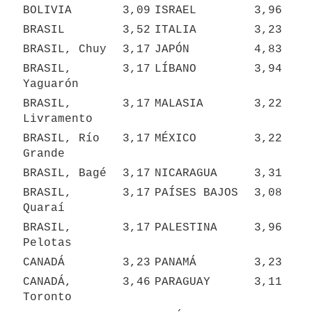
BOLIVIA
3,09
ISRAEL
3,96
BRASIL
3,52
ITALIA
3,23
BRASIL, Chuy
3,17
JAPÓN
4,83
BRASIL, 
3,17
LÍBANO
3,94
Yaguarón
BRASIL, 
3,17
MALASIA
3,22
Livramento
BRASIL, Río 
3,17
MÉXICO
3,22
Grande
BRASIL, Bagé
3,17
NICARAGUA
3,31
BRASIL, 
3,17
PAÍSES BAJOS
3,08
Quaraí
BRASIL, 
3,17
PALESTINA
3,96
Pelotas
CANADÁ
3,23
PANAMÁ
3,23
CANADÁ, 
3,46
PARAGUAY
3,11
Toronto