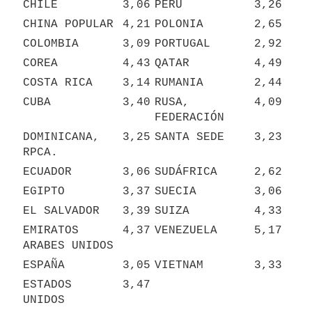
CHILE
3,06
PERÚ
3,26
CHINA POPULAR
4,21
POLONIA
2,65
COLOMBIA
3,09
PORTUGAL
2,92
COREA
4,43
QATAR
4,49
COSTA RICA
3,14
RUMANIA
2,44
CUBA
3,40
RUSA, 
4,09
FEDERACIÓN
DOMINICANA, 
3,25
SANTA SEDE
3,23
RPCA.
ECUADOR
3,06
SUDÁFRICA
2,62
EGIPTO
3,37
SUECIA
3,06
EL SALVADOR
3,39
SUIZA
4,33
EMIRATOS 
4,37
VENEZUELA
5,17
ARABES UNIDOS
ESPAÑA
3,05
VIETNAM
3,33
ESTADOS 
3,47
UNIDOS