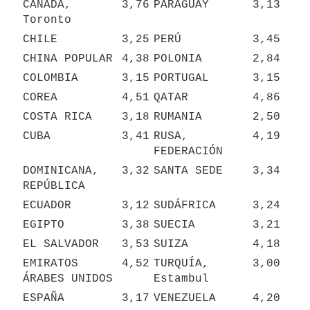
CANADÁ, 
3,76
PARAGUAY
3,13
Toronto
CHILE
3,25
PERÚ
3,45
CHINA POPULAR
4,38
POLONIA
2,84
COLOMBIA
3,15
PORTUGAL
3,15
COREA
4,51
QATAR
4,86
COSTA RICA
3,18
RUMANIA
2,50
CUBA
3,41
RUSA, 
4,19
FEDERACIÓN
DOMINICANA, 
3,32
SANTA SEDE
3,34
REPÚBLICA
ECUADOR
3,12
SUDÁFRICA
3,24
EGIPTO
3,38
SUECIA
3,21
EL SALVADOR
3,53
SUIZA
4,18
EMIRATOS 
4,52
TURQUÍA, 
3,00
ÁRABES UNIDOS
Estambul
ESPAÑA
3,17
VENEZUELA
4,20