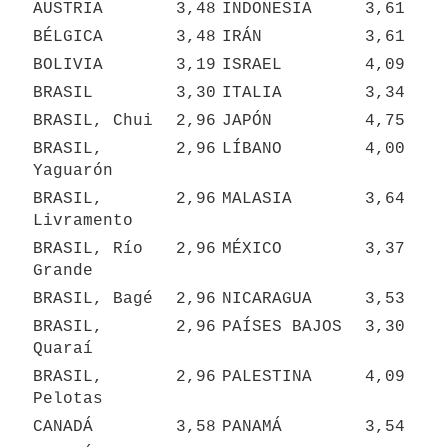
AUSTRIA
3,48
INDONESIA
3,61
BÉLGICA
3,48
IRÁN
3,61
BOLIVIA
3,19
ISRAEL
4,09
BRASIL
3,30
ITALIA
3,34
BRASIL, Chui
2,96
JAPÓN
4,75
BRASIL, 
2,96
LÍBANO
4,00
Yaguarón
BRASIL, 
2,96
MALASIA
3,64
Livramento
BRASIL, Río 
2,96
MÉXICO
3,37
Grande
BRASIL, Bagé
2,96
NICARAGUA
3,53
BRASIL, 
2,96
PAÍSES BAJOS
3,30
Quaraí
BRASIL, 
2,96
PALESTINA
4,09
Pelotas
CANADÁ
3,58
PANAMÁ
3,54