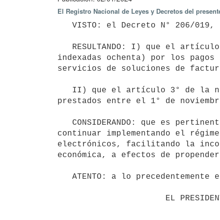
El Registro Nacional de Leyes y Decretos del presen
   VISTO: el Decreto N° 206/019, de 22 de julio de 2019, y su modificativos;

   RESULTANDO: I) que el artículo 4° de la referida norma otorga un crédito fiscal de hasta UI 80 (unidades 
indexadas ochenta) por los pagos 
servicios de soluciones de factur
   II) que el artículo 3° de la norma señalada dispone que podrán ampararse al citado régimen los servicios 
prestados entre el 1° de noviembr
   CONSIDERANDO: que es pertinente extender el alcance temporal de la referida norma, de forma tal de 
continuar implementando el régime
electrónicos, facilitando la inco
económica, a efectos de propender
   ATENTO: a lo precedentemente expuesto;

                      EL PRESIDENTE DE LA REPÚBLICA
