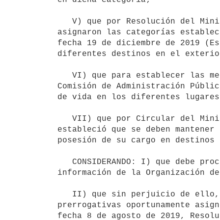
   V) que por Resolución del Ministerio de Relaciones Exteriores N° 104/2021, de fecha 10 de mayo de 2021 se 
asignaron las categorías establec
fecha 19 de diciembre de 2019 (Es
diferentes destinos en el exterior
   VI) que para establecer las mencionadas categorías, se tuvieron en cuenta los criterios establecidos por la 
Comisión de Administración Públic
de vida en los diferentes lugares
   VII) que por Circular del Ministerio de Relaciones Exteriores N° 087/21, de fecha 14 de mayo de 2021 se 
estableció que se deben mantener 
posesión de su cargo en destinos 
   CONSIDERANDO: I) que debe procederse a fijar los coeficientes, atendiendo a las variaciones operadas en la 
información de la Organización de
   II) que sin perjuicio de ello, resulta necesario establecer coeficientes diferenciales para mantener las 
prerrogativas oportunamente asign
fecha 8 de agosto de 2019, Resolu