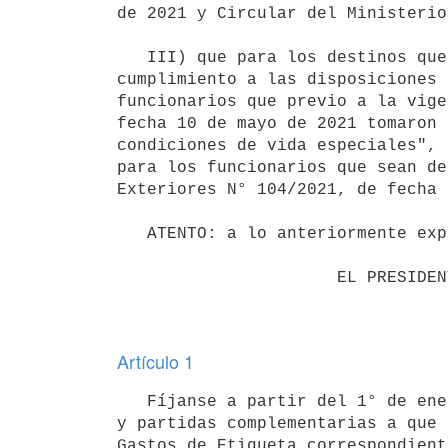
de 2021 y Circular del Ministerio
   III) que para los destinos que presentan condiciones de vida particularmente difíciles y a efectos de dar 
cumplimiento a las disposiciones 
funcionarios que previo a la vige
fecha 10 de mayo de 2021 tomaron 
condiciones de vida especiales", 
para los funcionarios que sean de
Exteriores N° 104/2021, de fecha 
   ATENTO: a lo anteriormente expuesto.

                      EL PRESIDENTE DE LA REPÚBLICA

Artículo 1
   Fíjanse a partir del 1° de enero de 2023 los siguientes coeficientes para determinar el pago de los haberes 
y partidas complementarias a que 
Gastos de Etiqueta correspondient