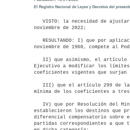
El Registro Nacional de Leyes y Decretos del presen
   VISTO: la necesidad de ajustar los coeficientes establecidos por el Decreto N° 364/022, de fecha 16 de 
noviembre de 2022;

   RESULTANDO: I) que por aplicación de lo dispuesto por el artículo 64 de la Ley N° 12.801, de fecha 30 de 
noviembre de 1960, compete al Pod
   II) que asimismo, el artículo 41 de la Ley N° 16.002, de fecha 25 de noviembre de 1988 faculta al Poder 
Ejecutivo a modificar los límites
coeficientes vigentes que surjan 
   III) que el artículo 299 de la Ley N° 15.809, de fecha 8 de abril de 1986 reduce el plazo de vigencia 
mínima de los coeficientes a tres
   IV) que por Resolución del Ministerio de Relaciones Exteriores N° 364/2019, de fecha 8 de agosto de 2019 se 
establecieron los destinos que pr
diferencial compensatorio sobre e
partidas correspondientes a que t
en dicha categoría;
