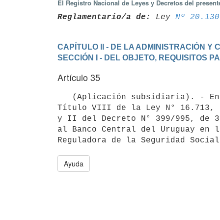
El Registro Nacional de Leyes y Decretos del presen
Reglamentario/a de:
 Ley 
Nº 20.130
CAPÍTULO II - DE LA ADMINISTRACIÓN 
SECCIÓN I - DEL OBJETO, REQUISITOS P
Artículo 35
   (Aplicación subsidiaria). - En lo no previsto por la presente Sección será de aplicación lo previsto en el 
Título VIII de la Ley N° 16.713, 
y II del Decreto N° 399/995, de 3
al Banco Central del Uruguay en l
Reguladora de la Seguridad Social
Ayuda