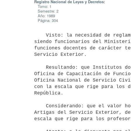
Registro Nacional de Leyes y Decretos:
Tomo: 1
Semestre: 2
Año: 1989
Página: 304
    Visto: la necesidad de reglamentar la remuneración de quienes, no

siendo funcionarios del Ministeri
funciones docentes de carácter te
Servicio Exterior.

    Resultando: que Institutos docentes de similar naturaleza, como ser la

Oficina de Capacitación de Funcio
Oficina Nacional de Servicio Civi
con la escala que rige para los d
República.

    Considerando: que el valor hora-clase para los docentes del Instituto

Artigas del Servicio Exterior, de
escala que rige para los profesor