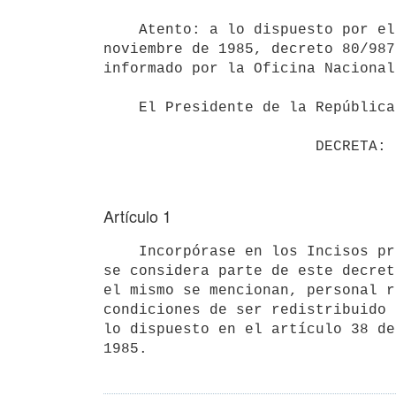
    Atento: a lo dispuesto por el artículo 38 de ley 15.783 de 28 de

noviembre de 1985, decreto 80/987
informado por la Oficina Nacional
    El Presidente de la República, actuando en Consejo de Ministros,

Artículo 1
    Incorpórase en los Incisos presupuestales referidos en el Anexo, que

se considera parte de este decret
el mismo se mencionan, personal r
condiciones de ser redistribuido 
lo dispuesto en el artículo 38 de