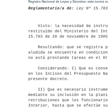
Registro Nacional de Leyes y Decretos: esta norma no
Reglamentario/a de:
 Ley Nº 15.783
    Visto: la necesidad de instrumentar la redistribución del personal

restituído del Ministerio del Int
15.783 de 28 de noviembre de 1985.
    Resultando: que se registra personal que al amparo de la norma legal

aludida se encuentra en condicion
no está prestando tareas en el Or
    Considerando: I) Que es conveniente la reubicación de dicho personal

en los Incisos del Presupuesto Na
presente decreto.

    II) Que es necesario instrumentar el mecanismo de su incorporación

mediante su inclusión en la plani
retribuciones que los funcionario
Interior, hasta que se efectúe su