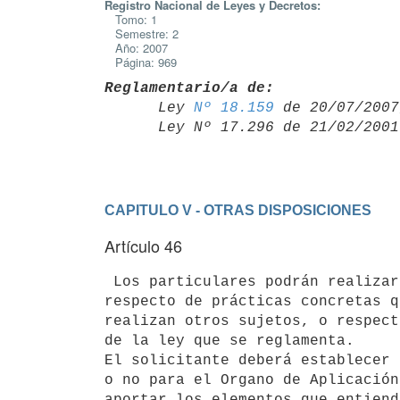
Registro Nacional de Leyes y Decretos:
Tomo: 1
Semestre: 2
Año: 2007
Página: 969
Reglamentario/a de:

      Ley 
Nº 18.159
 de 20/07/2007,
      Ley Nº 17.296 de 21/02/20
CAPITULO V - OTRAS DISPOSICIONES
Artículo 46
 Los particulares podrán realizar consultas al Organo de Aplicación

respecto de prácticas concretas q
realizan otros sujetos, o respect
de la ley que se reglamenta.

El solicitante deberá establecer 
o no para el Organo de Aplicación
aportar los elementos que entiend