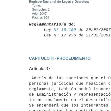
Registro Nacional de Leyes y Decretos:
Tomo: 1
Semestre: 2
Año: 2007
Página: 969
Reglamentario/a de:

      Ley 
Nº 18.159
 de 20/07/2007,
      Ley Nº 17.296 de 21/02/20
CAPITULO III - PROCEDIMIENTO
Artículo 37
 Además de las sanciones que el Organo de Aplicación imponga a las

personas jurídicas que realicen c
reglamenta, también podrá imponer
de administración y representació
intencionalmente en el desarrollo
Se entenderá que los integrantes 
representación han contribuido ac