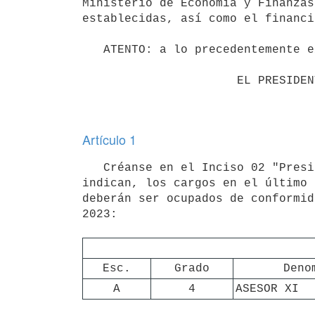
Ministerio de Economía y Finanzas
establecidas, así como el financi
   ATENTO: a lo precedentemente expuesto;

                      EL PRESIDENTE DE LA REPÚBLICA

Artículo 1
   Créanse en el Inciso 02 "Presidencia de la República", en las Unidades Ejecutoras que en cada caso se 
indican, los cargos en el último 
deberán ser ocupados de conformid
2023:

Esc.
Grado
Deno
A
4
ASESOR XI