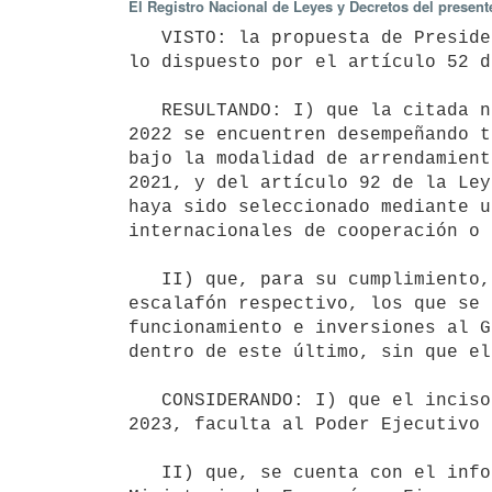
El Registro Nacional de Leyes y Decretos del presen
   VISTO: la propuesta de Presidencia de la República para la creación de cargos presupuestales al amparo de 
lo dispuesto por el artículo 52 d
   RESULTANDO: I) que la citada norma faculta al Poder Ejecutivo a designar a quienes al 31 de diciembre de 
2022 se encuentren desempeñando t
bajo la modalidad de arrendamient
2021, y del artículo 92 de la Ley
haya sido seleccionado mediante u
internacionales de cooperación o 
   II) que, para su cumplimiento, corresponde proceder a crear los cargos necesarios en el último grado del 
escalafón respectivo, los que se 
funcionamiento e inversiones al G
dentro de este último, sin que el
   CONSIDERANDO: I) que el inciso cuarto del referido artículo 52 de la Ley N° 20.212, de 6 de noviembre de 
2023, faculta al Poder Ejecutivo 
   II) que, se cuenta con el informe previo y favorable de la Oficina Nacional del Servicio Civil y del 