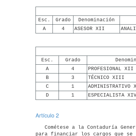
Esc.
Grado
Denominación
A
4
ASESOR XII
ANALI
Esc.
Grado
Denomi
A
4
PROFESIONAL XII
B
3
TÉCNICO XIII
C
1
ADMINISTRATIVO 
D
1
ESPECIALISTA XI
Artículo 2
   Cométese a la Contaduría General de la Nación la reasignación de los créditos presupuestales requeridos 