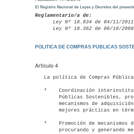
El Registro Nacional de Leyes y Decretos del presen
Reglamentario/a de:

      Ley Nº 18.834 de 04/11/20
      Ley Nº 18.362 de 06/10/20
Artículo 4
   La política de Compras Públicas Sostenibles se basará en los siguientes lineamientos estratégicos:

   *    Coordinación interinstitucional para el fomento de las Compras

        Públicas Sostenibles, procurando una adaptación gradual de los

        mecanismos de adquisición de los organismos públicos a las

        mejores prácticas en términos de sustentabilidad.

   *    Promoción de mecanismos de diálogo con el sector privado

        procurando y generando mecanismos que estimulen la oferta de
