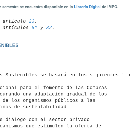
te semestre se encuentra disponible en la
Librería Digital
de IMPO.
11 artículo 
23
,

08 artículos 
81
 y 
82