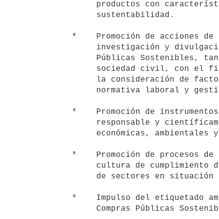
        productos con características deseables en términos de

        sustentabilidad.

   *    Promoción de acciones de formación de recursos humanos, de

        investigación y divulgación en la temática de las Compras

        Públicas Sostenibles, tanto en el Estado, como en empresas y

        sociedad civil, con el fin de concientizar sobre la relevancia de

        la consideración de factores ambientales, de cumplimiento de

        normativa laboral y gestión eficiente de los recursos públicos.

   *    Promoción de instrumentos de fomento a la comunicación

        responsable y científicamente válida sobre características

        económicas, ambientales y sociales de los productos.

   *    Promoción de procesos de compras públicas que desarrollen una

        cultura de cumplimiento de la legislación laboral y la inclusión

        de sectores en situación de vulnerabilidad socioeconómica.

   *    Impulso del etiquetado ambiental como forma de promover las

        Compras Públicas Sostenibles.
