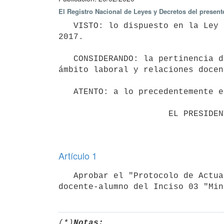
El Registro Nacional de Leyes y Decretos del presen
   VISTO: lo dispuesto en la Ley 18.561 de 11 de setiembre de 2009 y Decreto 256/017 de 11 de setiembre de 
2017.

   CONSIDERANDO: la pertinencia de aprobar un Protocolo de actuación ante situaciones de acoso sexual en el 
ámbito laboral y relaciones docen
   ATENTO: a lo precedentemente expuesto.

                      EL PRESIDENTE DE LA REPÚBLICA

Artículo 1
   Aprobar el "Protocolo de Actuación ante situaciones de acoso sexual en el ámbito laboral y relaciones 
docente-alumno del Inciso 03 "Min
(*)
Notas: