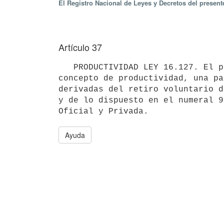
El Registro Nacional de Leyes y Decretos del presen
Artículo 37
   PRODUCTIVIDAD LEY 16.127. El personal de la Institución que estuviera activo al 18/2/91, percibirá, en 
concepto de productividad, una pa
derivadas del retiro voluntario d
y de lo dispuesto en el numeral 9
Ayuda