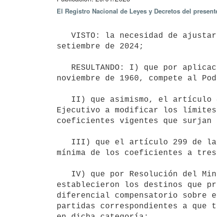
El Registro Nacional de Leyes y Decretos del present
   VISTO: la necesidad de ajustar los coeficientes establecidos por el Decreto N° 275/024, de fecha 30 de 
setiembre de 2024;

   RESULTANDO: I) que por aplicación de lo dispuesto por el artículo 64 de la Ley N° 12.801, de fecha 30 de 
noviembre de 1960, compete al Pod
   II) que asimismo, el artículo 41 de la Ley N° 16.002, de fecha 25 de noviembre de 1988 faculta al Poder 
Ejecutivo a modificar los límites
coeficientes vigentes que surjan 
   III) que el artículo 299 de la Ley N° 15.809, de fecha 8 de abril de 1986 reduce el plazo de vigencia 
mínima de los coeficientes a tres
   IV) que por Resolución del Ministerio de Relaciones Exteriores N° 364/2019, de fecha 8 de agosto de 2019 se 
establecieron los destinos que pr
diferencial compensatorio sobre e
partidas correspondientes a que t
en dicha categoría;
