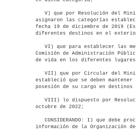
   V) que por Resolución del Ministerio de Relaciones Exteriores N° 108/2024, de fecha 23 de mayo de 2024 se 
asignaron las categorías establec
fecha 19 de diciembre de 2019 (Es
diferentes destinos en el exterior
   VI) que para establecer las mencionadas categorías, se tuvieron en cuenta los criterios establecidos por la 
Comisión de Administración Públic
de vida en los diferentes lugares
   VII) que por Circular del Ministerio de Relaciones Exteriores N° 087/21, de fecha 14 de mayo de 2021 se 
estableció que se deben mantener 
posesión de su cargo en destinos 
   VIII) lo dispuesto por Resolución del Ministerio de Relaciones Exteriores N° 387/2022, de fecha 24 de 
octubre de 2022;

   CONSIDERANDO: I) que debe procederse a fijar los coeficientes, atendiendo a las variaciones operadas en la 
información de la Organización de