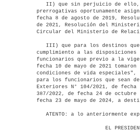
   II) que sin perjuicio de ello, resulta necesario establecer coeficientes diferenciales para mantener las 
prerrogativas oportunamente asign
fecha 8 de agosto de 2019, Resolu
de 2021, Resolución del Ministeri
Circular del Ministerio de Relaci
   III) que para los destinos que presentan condiciones de vida particularmente difíciles y a efectos de dar 
cumplimiento a las disposiciones 
funcionarios que previo a la vige
fecha 10 de mayo de 2021 tomaron 
condiciones de vida especiales", 
para los funcionarios que sean de
Exteriores N° 104/2021, de fecha 
387/2022, de fecha 24 de octubre 
fecha 23 de mayo de 2024, a desti
   ATENTO: a lo anteriormente expuesto.

                      EL PRESIDENTE DE LA REPÚBLICA
