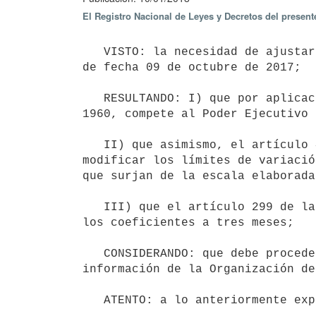
El Registro Nacional de Leyes y Decretos del presen
   VISTO: la necesidad de ajustar los coeficientes establecidos por el Decreto del Poder Ejecutivo N° 281/017 
de fecha 09 de octubre de 2017; 

   RESULTANDO: I) que por aplicación de lo dispuesto por el artículo 64 de la Ley 12.801 de 30 de noviembre de 
1960, compete al Poder Ejecutivo 
   II) que asimismo, el artículo 41 de la Ley 16.002 de 25 de noviembre de 1988 faculta al Poder Ejecutivo a 
modificar los límites de variació
que surjan de la escala elaborada
   III) que el artículo 299 de la Ley N° 15.809 de 8 de abril de 1986 reduce el plazo de vigencia mínima de 
los coeficientes a tres meses; 

   CONSIDERANDO: que debe procederse a fijar los coeficientes, atendiendo a las variaciones operadas en la 
información de la Organización de
   ATENTO: a lo anteriormente expuesto.
