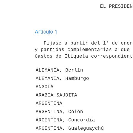
                      EL PRESIDENTE DE LA REPÚBLICA

Artículo 1
   Fíjase a partir del 1° de enero de 2018 los siguientes coeficientes para determinar el pago de los haberes 
y partidas complementarias a que 
Gastos de Etiqueta correspondient
ALEMANIA, Berlín
ALEMANIA, Hamburgo
ANGOLA
ARABIA SAUDITA
ARGENTINA
ARGENTINA, Colón
ARGENTINA, Concordia
ARGENTINA, Gualeguaychú