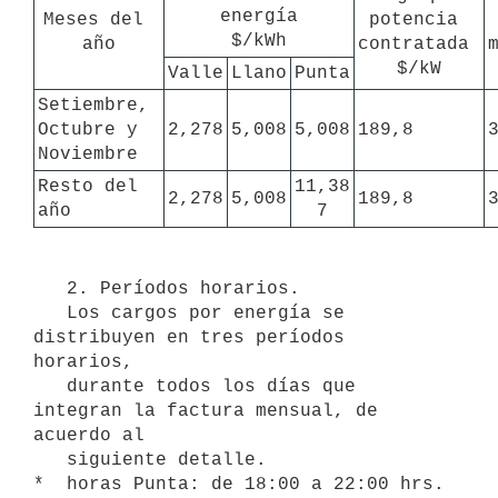
energía

Meses del 
potencia 
$/kWh
año
contratada 
m
$/kW
Valle
Llano
Punta
Setiembre, 
Octubre y 
2,278
5,008
5,008
189,8
Noviembre
Resto del 
11,38

2,278
5,008
189,8
año
7
   2. Períodos horarios.

   Los cargos por energía se 
distribuyen en tres períodos 
horarios,

   durante todos los días que 
integran la factura mensual, de 
acuerdo al

   siguiente detalle.

*  horas Punta: de 18:00 a 22:00 hrs.
