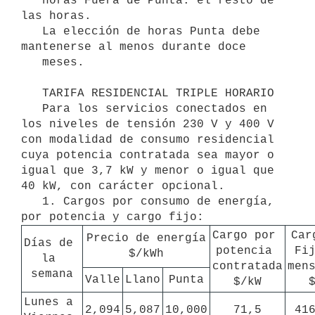
*  horas Fuera de Punta: el resto de 
las horas.

   La elección de horas Punta debe 
mantenerse al menos durante doce

   meses.

   TARIFA RESIDENCIAL TRIPLE HORARIO 

   Para los servicios conectados en 
los niveles de tensión 230 V y 400 V 
con modalidad de consumo residencial 
cuya potencia contratada sea mayor o 
igual que 3,7 kW y menor o igual que 
40 kW, con carácter opcional.

   1. Cargos por consumo de energía, 
Cargo por 
Carg
Precio de energía

Días de 
potencia 
Fij
$/kWh
la 
contratada

mens
semana
Valle
Llano
Punta
$/kW
Lunes a 
2,094
5,087
10,000
71,5
41