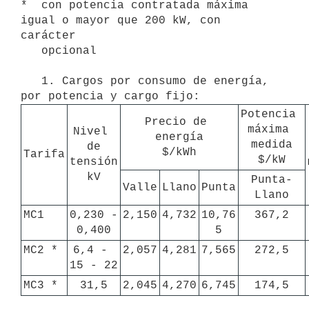
*  con potencia contratada máxima 
igual o mayor que 200 kW, con 
carácter

   opcional

   1. Cargos por consumo de energía, 
Potencia 
Precio de 
máxima 
Nivel 
energía

medida

de

$/kWh
Tarifa
tensión

kV
Punta-
Valle
Llano
Punta
Llano
MC1
0,230 - 
2,150
4,732
10,76

367,2
0,400
5
MC2 *
6,4 - 
2,057
4,281
7,565
272,5
15 - 22
MC3 *
31,5
2,045
4,270
6,745
174,5