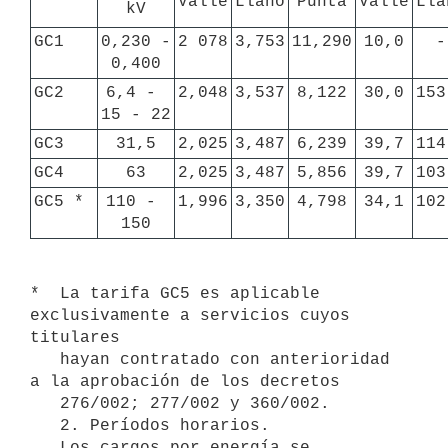
Valle
Llano
Punta
Valle
Lla
kV
GC1
0,230 -

2 078
3,753
11,290
10,0
-
0,400
GC2
6,4 - 
2,048
3,537
8,122
30,0
153
15 - 22 
GC3
31,5
2,025
3,487
6,239
39,7
114
GC4
63
2,025
3,487
5,856
39,7
103
GC5 *
110 - 
1,996
3,350
4,798
34,1
102
150
*  La tarifa GC5 es aplicable 
exclusivamente a servicios cuyos 
titulares

   hayan contratado con anterioridad 
a la aprobación de los decretos

   276/002; 277/002 y 360/002.

   2. Períodos horarios.

   Los cargos por energía se 