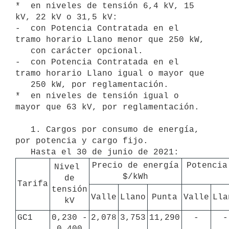
*  en niveles de tensión 6,4 kV, 15 
kV, 22 kV o 31,5 kV:

-  con Potencia Contratada en el 
tramo horario Llano menor que 250 kW,

   con carácter opcional.

-  con Potencia Contratada en el 
tramo horario Llano igual o mayor que

   250 kW, por reglamentación.

*  en niveles de tensión igual o 
mayor que 63 kV, por reglamentación. 

   1. Cargos por consumo de energía, 
por potencia y cargo fijo. 

Precio de energía

Potencia
Nivel 
$/kWh
de

Tarifa
tensión

Valle
Llano
Punta
Valle
Lla
kV
GC1
0,230 -

2,078
3,753
11,290
-
-
0,400