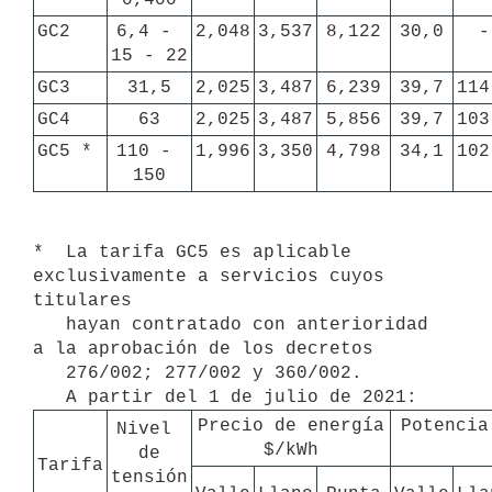
GC2
6,4 - 
2,048
3,537
8,122
30,0
-
15 - 22  
GC3
31,5
2,025
3,487
6,239
39,7
114
GC4
63
2,025
3,487
5,856
39,7
103
GC5 *
110 - 
1,996
3,350
4,798
34,1
102
150
*  La tarifa GC5 es aplicable 
exclusivamente a servicios cuyos 
titulares

   hayan contratado con anterioridad 
a la aprobación de los decretos

   276/002; 277/002 y 360/002.

Precio de energía

Potencia
Nivel 
$/kWh
de

Tarifa
tensión
