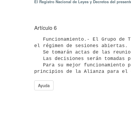
El Registro Nacional de Leyes y Decretos del presen
Artículo 6
   Funcionamiento.- El Grupo de Trabajo de Gobierno Abierto se reunirá en forma ordinaria mensualmente, bajo 
el régimen de sesiones abiertas.

   Se tomarán actas de las reuniones, las que serán publicadas en el sitio web de AGESIC.

   Las decisiones serán tomadas por mayoría de los integrantes presentes.

   Para su mejor funcionamiento podrá reglamentar su forma interna de trabajo conforme los objetivos y 
Ayuda