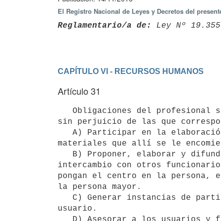
El Registro Nacional de Leyes y Decretos del presen
Reglamentario/a de:
 Ley Nº 19.355
CAPÍTULO VI - RECURSOS HUMANOS
Artículo 31
   Obligaciones del profesional social. Son obligaciones del profesional del área social del establecimiento, 
sin perjuicio de las que correspo
   A) Participar en la elaboración, evaluación y revisión del proyecto de centro y realizar las acciones 
materiales que allí se le encomie
   B) Proponer, elaborar y difundir protocolos, guías e instructivos, así como generar instancias de 
intercambio con otros funcionario
pongan el centro en la persona, e
la persona mayor.

   C) Generar instancias de participación de las personas que conformen el núcleo familiar o vincular del 
usuario.

   D) Asesorar a los usuarios y familiares en lo referido a sus derechos y obligaciones
