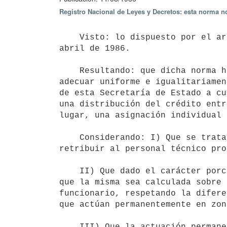
Registro Nacional de Leyes y Decretos: esta norma no
    Visto: lo dispuesto por el artículo 306 de la ley 15.809, de 8 de

abril de 1986.

    Resultando: que dicha norma habilita una partida anual destinada a

adecuar uniforme e igualitariamen
de esta Secretaría de Estado a cu
una distribución del crédito entr
lugar, una asignación individual 
    Considerando: I) Que se trata de una compensación destinada a

retribuir al personal técnico pro
    II) Que dado el carácter porcentual de dicha compensación, corresponde

que la misma sea calculada sobre 
funcionario, respetando la difere
que actúan permanentemente en zon
    III) Que la actuación permanente en zonas rurales se refiere al lugar
