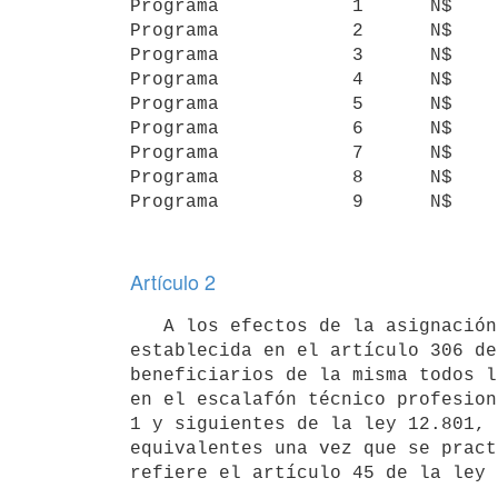
Programa            1      N$    
Programa            2      N$    
Programa            3      N$    
Programa            4      N$    
Programa            5      N$    
Programa            6      N$    
Programa            7      N$    
Programa            8      N$    
Artículo 2
   A los efectos de la asignación individual de la compensación

establecida en el artículo 306 de
beneficiarios de la misma todos l
en el escalafón técnico profesion
1 y siguientes de la ley 12.801, 
equivalentes una vez que se pract