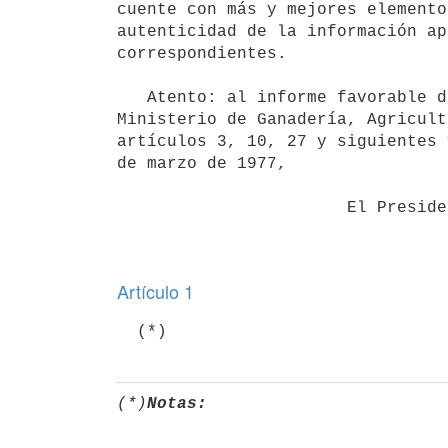
cuente con más y mejores elemento
autenticidad de la información ap
correspondientes.

   Atento: al informe favorable de la Dirección de Asesoramiento Legal del

Ministerio de Ganadería, Agricult
artículos 3, 10, 27 y siguientes 
de marzo de 1977,

                       El Presidente de la República

Artículo 1
(*)
Notas: