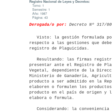
Registro Nacional de Leyes y Decretos:
Tomo: 1
Semestre: 1
Año: 1987
Página: 43
Derogada/o por:
 Decreto Nº 317/00
   Visto: la gestión formulada por la Dirección de Sanidad Vegetal

respecto a las gestiones que debe
registro de Plaguicidas.

   Resultando: las firmas registrantes de plaguicidas agrícolas deben

presentar ante el Registro de Pla
Vegetal, dependiente de la Direcc
Ministerio de Ganadería, Agricult
producto a ser admitido en la Rep
elaboren o formulen los productos
producto en el país de origen y l
elabora o formula.

   Considerando: la conveniencia de que la Dirección de Sanidad Vegetal
